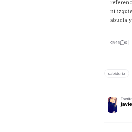
referenc
ni izqui
abuela y
46
0
sabiduría
Escrit
javi