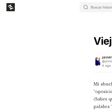
Vie
javie
@
javi
9 ago
Mi abuel
“oposici
¿Sabes q
palabra 