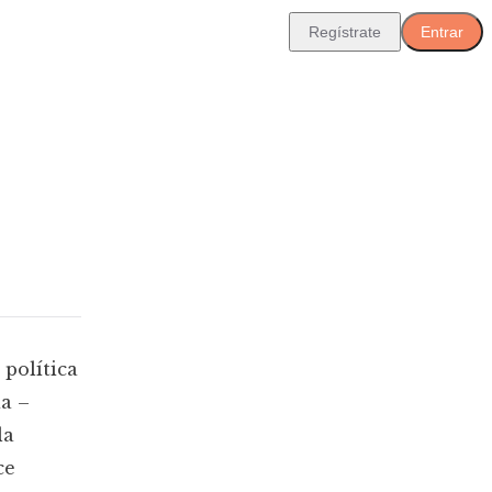
Regístrate
Entrar
 política
ia –
la
ce