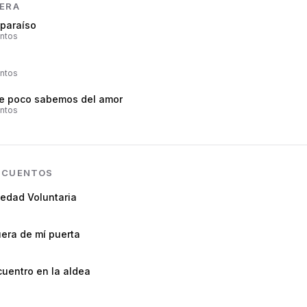
IERA
lparaíso
ntos
ntos
e poco sabemos del amor
ntos
N
CUENTOS
ledad Voluntaria
era de mí puerta
uentro en la aldea