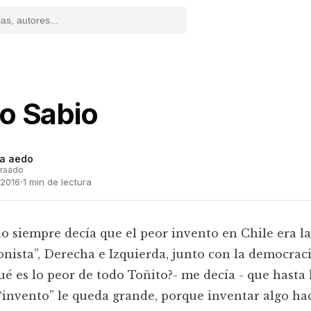
jo Sabio
ra aedo
eraado
·
 2016
1
min de lectura
o siempre decía que el peor invento en Chile era la
onista”, Derecha e Izquierda, junto con la democrac
ué es lo peor de todo Toñito?- me decía - que hasta 
“invento” le queda grande, porque inventar algo ha