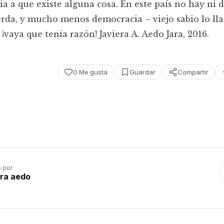
ia a que existe alguna cosa. En este país no hay ni 
erda, y mucho menos democracia – viejo sabio lo l
 ¡vaya que tenía razón! Javiera A. Aedo Jara, 2016.
0
Me gusta
Guardar
Compartir
o por
era aedo