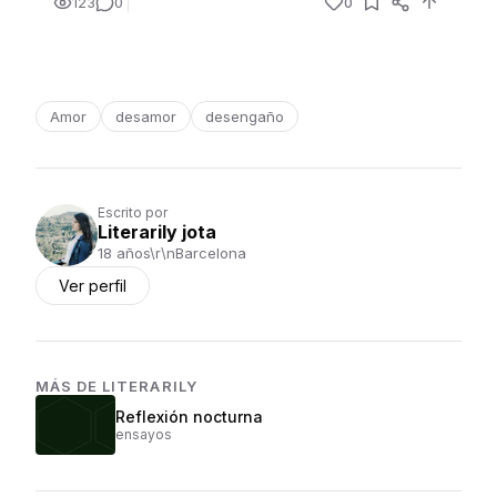
123
0
0
Amor
desamor
desengaño
Escrito por
Literarily jota
18 años\r\nBarcelona
Ver perfil
MÁS DE
LITERARILY
Reflexión nocturna
ensayos