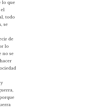
 lo que
 el
l, todo
, se
ecir de
r lo
e no se
 hacer
sociedad
 y
guerra,
 porque
uerra