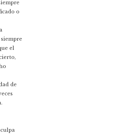
 siempre
ficado o
a
; siempre
que el
ierto,
cho
idad de
veces
.
 culpa