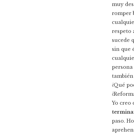
muy desa
romper b
cualquie
respeto 
sucede q
sin que 
cualquie
persona 
también 
¿Qué pod
¿Reforma
Yo creo 
terminan
paso. Ho
aprehend