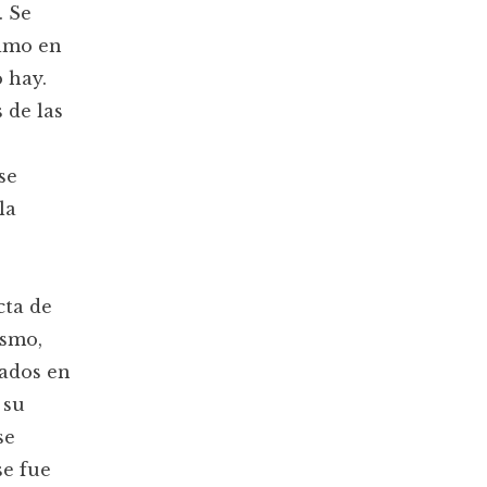
. Se
timo en
 hay.
 de las
se
la
cta de
ismo,
rados en
 su
se
se fue