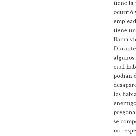
tiene la
ocurrió 
empleado
tiene un
llama vi
Durante 
algunos,
cual hab
podían d
desapare
les habí
enemigos
pregonar
se comp
no resp