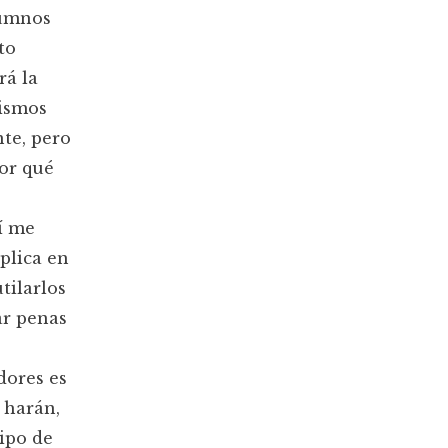
lumnos
to
rá la
nismos
te, pero
por qué
í me
plica en
tilarlos
ar penas
dores es
 harán,
tipo de