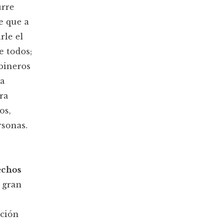
urre
e que a
rle el
e todos;
abineros
 a
ra
os,
rsonas.
echos
 gran
ación