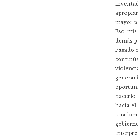
inventad
apropiar
mayor po
Eso, mis
demás p
Pasado e
continúa
violenci
generac
oportuni
hacerlo.
hacia el
una lame
gobierno
interpre