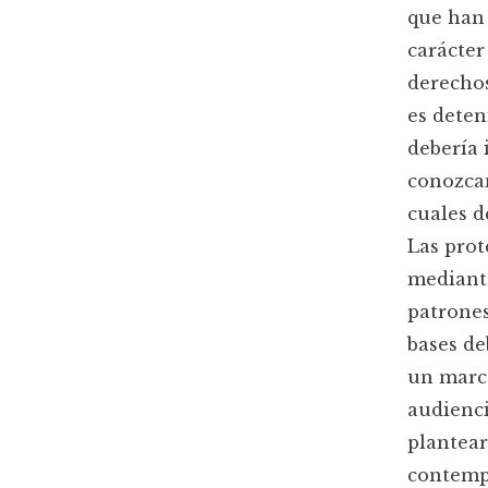
que han 
carácter
derechos
es deten
debería 
conozcan
cuales d
Las prot
mediante
patrones
bases de
un marco
audienci
plantear
contempl