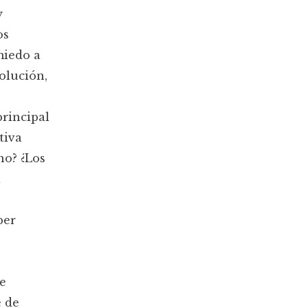
y
os
miedo a
olución,
principal
tiva
no? ¿Los
a
ber
he
e de