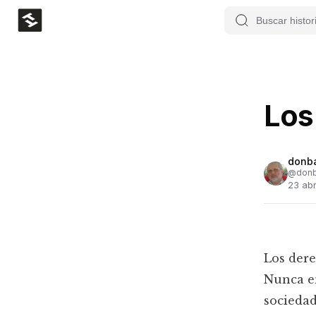
Los
donb
@
don
23 ab
Los dere
Nunca en
sociedad