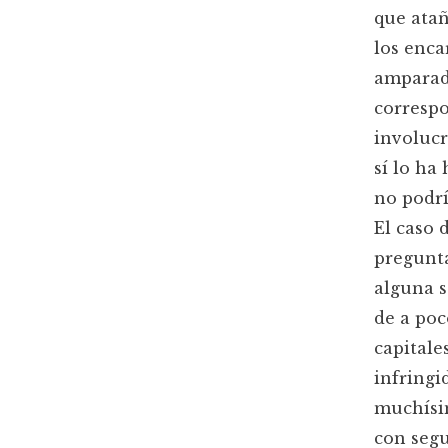
que atañ
los enca
amparad
correspo
involucr
sí lo ha
no podrí
El caso 
pregunta
alguna s
de a poc
capitale
infringi
muchísim
con segu