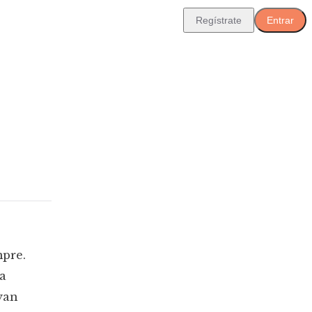
Regístrate
Entrar
mpre.
a
yan