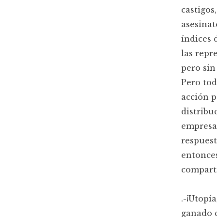
castigos
asesinat
índices 
las repr
pero sin
Pero tod
acción p
distribu
empresar
respuest
entonces
comparti
.-¡Utopí
ganado c