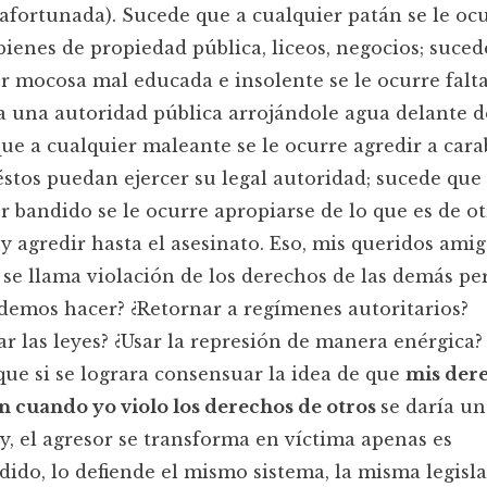
fortunada). Sucede que a cualquier patán se le oc
ienes de propiedad pública, liceos, negocios; suced
r mocosa mal educada e insolente se le ocurre falta
a una autoridad pública arrojándole agua delante d
ue a cualquier maleante se le ocurre agredir a car
éstos puedan ejercer su legal autoridad; sucede que
r bandido se le ocurre apropiarse de lo que es de ot
y agredir hasta el asesinato. Eso, mis queridos amig
se llama violación de los derechos de las demás pe
emos hacer? ¿Retornar a regímenes autoritarios?
r las leyes? ¿Usar la represión de manera enérgica?
que si se lograra consensuar la idea de que
mis der
 cuando yo violo los derechos de otros
se daría un
y, el agresor se transforma en víctima apenas es
ido, lo defiende el mismo sistema, la misma legisl