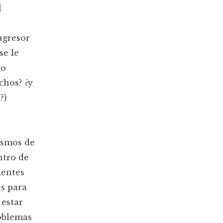
l
agresor
se le
lo
chos? ¿y
?)
ismos de
ntro de
ientes
s para
 estar
roblemas