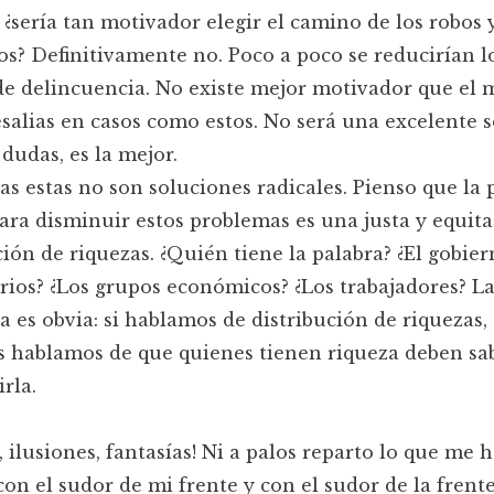
, ¿sería tan motivador elegir el camino de los robos 
os? Definitivamente no. Poco a poco se reducirían l
de delincuencia. No existe mejor motivador que el 
esalias en casos como estos. No será una excelente s
 dudas, es la mejor.
as estas no son soluciones radicales. Pienso que la 
ara disminuir estos problemas es una justa y equita
ción de riquezas. ¿Quién tiene la palabra? ¿El gobier
ios? ¿Los grupos económicos? ¿Los trabajadores? L
a es obvia: si hablamos de distribución de riquezas,
 hablamos de que quienes tienen riqueza deben sa
rla.
a, ilusiones, fantasías! Ni a palos reparto lo que me 
on el sudor de mi frente y con el sudor de la frent