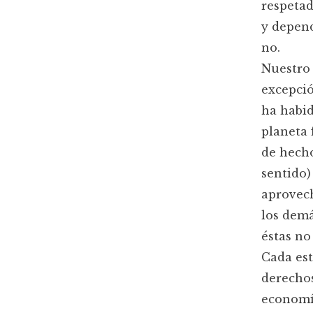
respetad
y depend
no.
Nuestro 
excepció
ha habid
planeta 
de hecho
sentido)
aprovech
los demá
éstas no
Cada est
derechos
economía