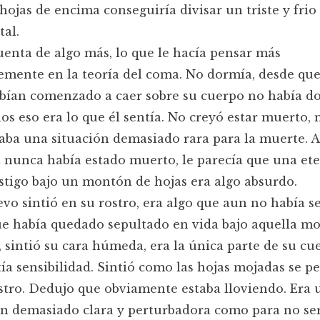
hojas de encima conseguiría divisar un triste y frio
tal.
uenta de algo más, lo que le hacía pensar más
emente en la teoría del coma. No dormía, desde que
bían comenzado a caer sobre su cuerpo no había d
os eso era lo que él sentía. No creyó estar muerto, 
taba una situación demasiado rara para la muerte.
 nunca había estado muerto, le parecía que una et
tigo bajo un montón de hojas era algo absurdo.
vo sintió en su rostro, era algo que aun no había s
ue había quedado sepultado en vida bajo aquella m
, sintió su cara húmeda, era la única parte de su c
ía sensibilidad. Sintió como las hojas mojadas se p
stro. Dedujo que obviamente estaba lloviendo. Era 
n demasiado clara y perturbadora como para no ser