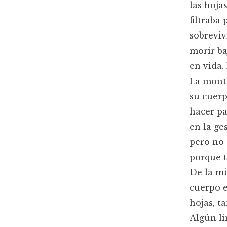
las hoja
filtraba
sobreviv
morir ba
en vida.
La monta
su cuerp
hacer p
en la ge
pero no 
porque t
De la mi
cuerpo 
hojas, t
Algún li