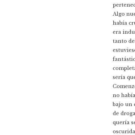
pertenec
Algo nue
había cr
era indu
tanto de
estuvies
fantásti
completa
sería qu
Comenzó
no había
bajo un
de droga
quería s
oscurida