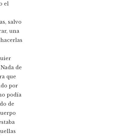
o el
s, salvo
rar, una
hacerlas
quier
. Nada de
ra que
ido por
 no podía
ado de
cuerpo
estaba
uellas