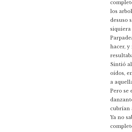
completo
los arbo
desuso s
siquiera 
Parpadea
hacer, y
resultab
Sintió a
oídos, e
a aquell
Pero se 
danzante
cubrían 
Ya no sa
completo