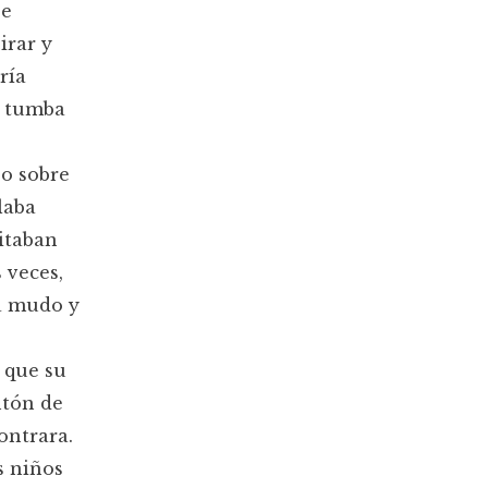
se
irar y
ría
u tumba
so sobre
laba
itaban
 veces,
ba mudo y
 que su
ntón de
ontrara.
s niños