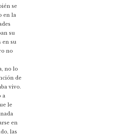
bién se
o en la
ades
ban su
s en su
ro no
, no lo
ención de
aba vivo.
 a
ue le
 nada
arse en
do, las