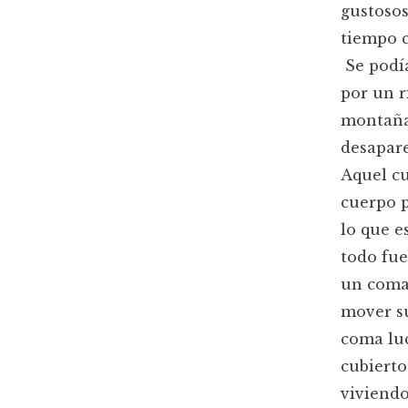
gustosos
tiempo c
Se podía
por un r
montaña
desapare
Aquel cu
cuerpo p
lo que e
todo fue
un coma.
mover su
coma luc
cubierto
viviendo