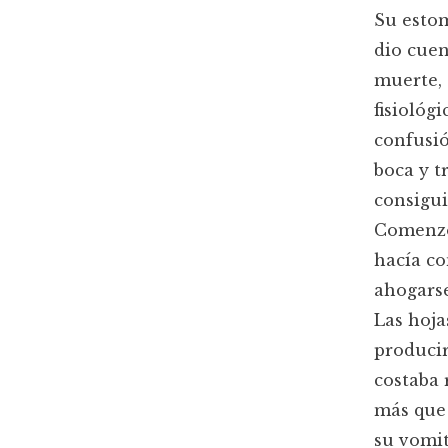
Su estom
dio cuen
muerte, 
fisiológ
confusió
boca y t
consigui
Comenzó 
hacía co
ahogarse
Las hoj
producir
costaba 
más que 
su vomit