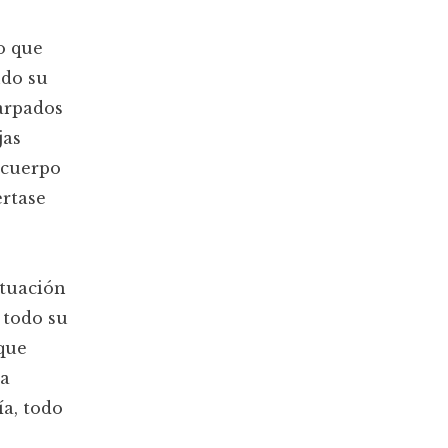
o que
ndo su
arpados
jas
 cuerpo
ertase
ituación
 todo su
que
ba
ía, todo