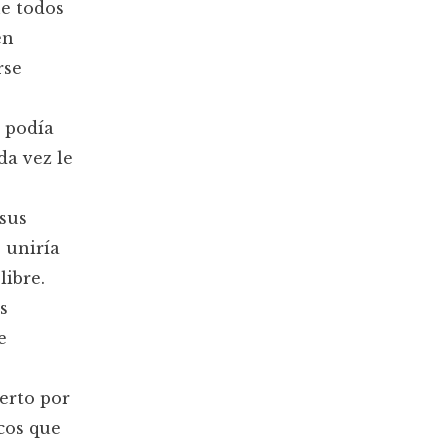
ue todos
en
rse
 podía
da vez le
 sus
 uniría
libre.
s
e
ierto por
cos que