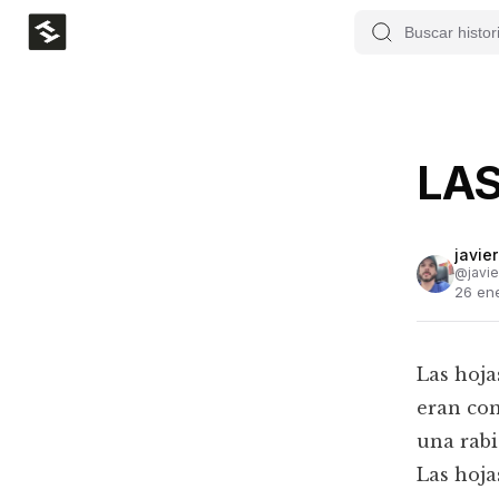
LAS
javier
@
javie
26 en
Las hoja
eran con
una rabi
Las hoja