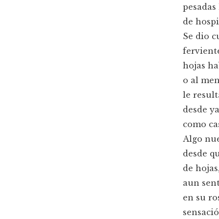
pesadas 
de hospi
Se dio c
fervient
hojas ha
o al men
le resul
desde ya
como cas
Algo nue
desde q
de hojas
aun sent
en su ro
sensació