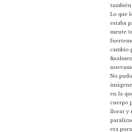
también 
Lo que l
estaba p
mente te
fuerteme
cambio p
finalmen
nuevamen
No pudo
imágenes
en la qu
cuerpo p
llorar y
paraliza
era pura