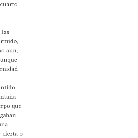
 cuarto
 las
ormido,
no aun,
 Aunque
ernidad
entido
ontaña
uerpo que
egaban
una
 cierta o