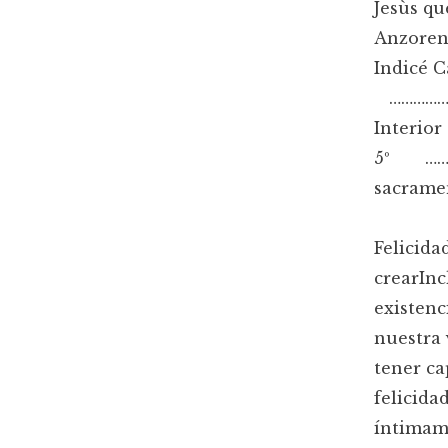
Jesùs qu
Anzore
Indicé
……………… 
Interio
5º ………
sacram
Felicida
crearInc
existenc
nuestra 
tener ca
felicida
íntimame