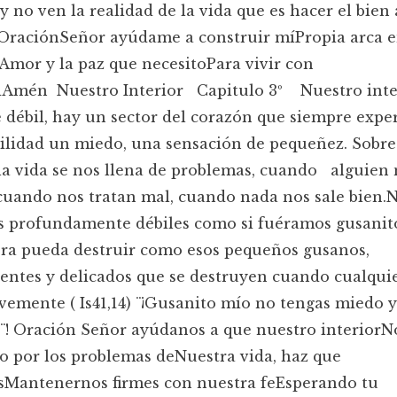
y no ven la realidad de la vida que es hacer el bien 
OraciónSeñor ayúdame a construir míPropia arca 
lAmor y la paz que necesitoPara vivir con
adAmén Nuestro Interior Capitulo 3º Nuestro inte
e débil, hay un sector del corazón que siempre exp
ilidad un miedo, una sensación de pequeñez. Sobre
a vida se nos llena de problemas, cuando alguien 
cuando nos tratan mal, cuando nada nos sale bien.
s profundamente débiles como si fuéramos gusanit
era pueda destruir como esos pequeños gusanos,
entes y delicados que se destruyen cuando cualquie
vemente ( Is41,14) ¨¡Gusanito mío no tengas miedo y
¨! Oración Señor ayúdanos a que nuestro interiorN
o por los problemas deNuestra vida, haz que
Mantenernos firmes con nuestra feEsperando tu