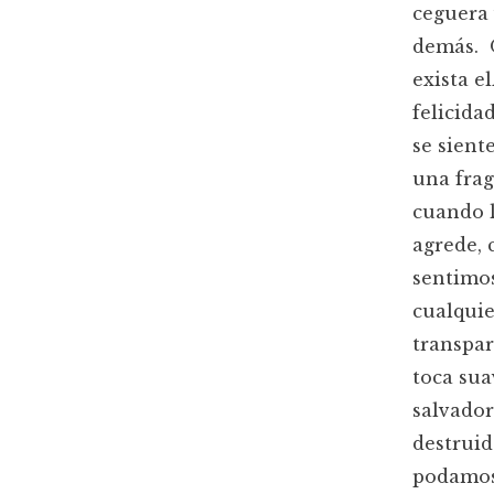
ceguera 
demás. 
exista e
felicid
se sient
una frag
cuando l
agrede, 
sentimo
cualqui
transpar
toca sua
salvador
destruid
podamos