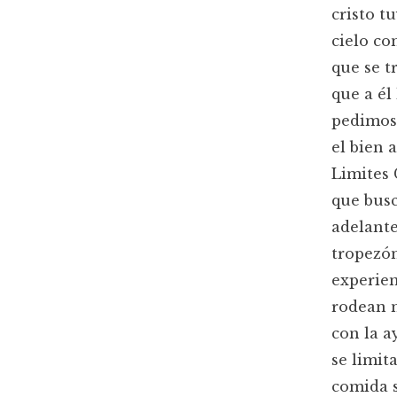
cristo t
cielo co
que se t
que a él
pedimos 
el bien 
Limites 
que busc
adelante
tropezón
experien
rodean n
con la a
se limit
comida s