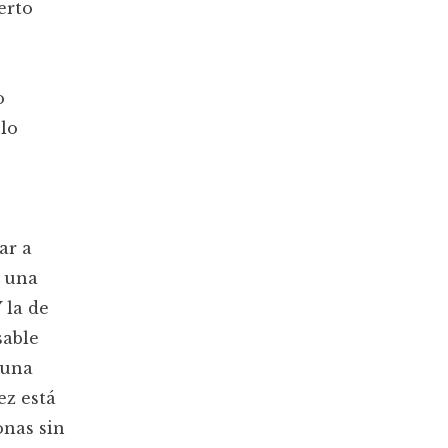
erto
º
o
itulo
ar a
z una
 la de
sable
 una
ez está
onas sin