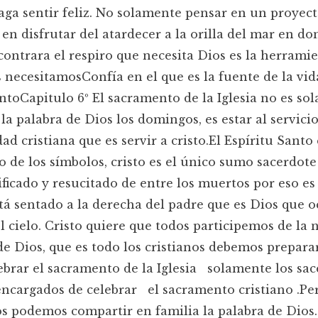
aga sentir feliz. No solamente pensar en un proyec
en disfrutar del atardecer a la orilla del mar en do
ontrara el respiro que necesita Dios es la herrami
 necesitamosConfía en el que es la fuente de la v
toCapitulo 6º El sacramento de la Iglesia no es so
 la palabra de Dios los domingos, es estar al servicio
d cristiana que es servir a cristo.El Espíritu Santo 
o de los símbolos, cristo es el único sumo sacerdot
ficado y resucitado de entre los muertos por eso es
stá sentado a la derecha del padre que es Dios que o
l cielo. Cristo quiere que todos participemos de la
de Dios, que es todo los cristianos debemos prepara
ebrar el sacramento de la Iglesia solamente los sa
encargados de celebrar el sacramento cristiano .Per
os podemos compartir en familia la palabra de Dios.