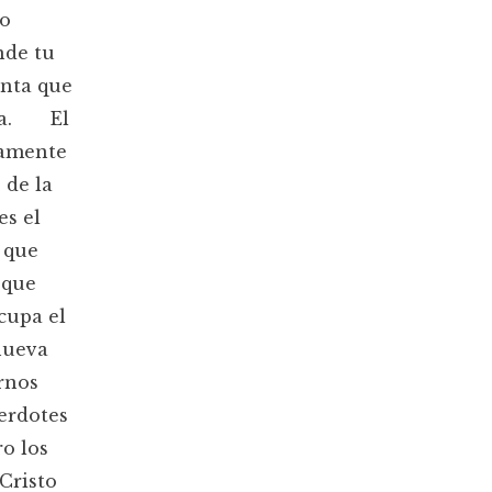
to
nde tu
enta que
ida. El
lamente
 de la
es el
e que
 que
cupa el
 nueva
rnos
cerdotes
o los
Cristo