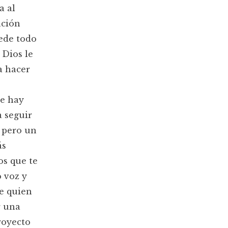
a al
ación
ede todo
 Dios le
a hacer
re hay
a seguir
s pero un
ás
os que te
 voz y
e quien
r una
royecto