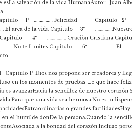
e esLa salvación de la vida HumanaAutor: Juan Alb
na
 Capitulo 1º ……………. Felicidad Capitulo 2
El arca de la vida Capitulo 3º ……………Nuestr
r Capitulo 4º ……………. Oraciòn Cristiana Cap
……. No te Limites Capitulo 6º …………… El
ento
d Capitulo 1º Dios nos propone ser creadores y lleg
luso en los momentos de pruebas. Lo que hace feli
ia es avanzarHacia la sencillez de nuestro corazón,Y
vida.Para que una vida sea hermosa,No es indispen
pacidadesExtraordinarias o grandes facilidadesHay
d en el humilde donDe la persona.Cuando la sencill
nteAsociada a la bondad del corazón,Incluso pers