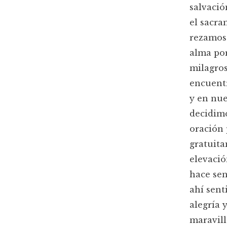
salvació
el sacra
rezamos 
alma por
milagros
encuentr
y en nue
decidimo
oración 
gratuita
elevació
hace sen
ahí sent
alegría 
maravill