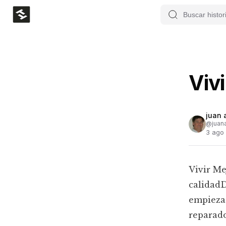
Vivi
juan 
@
juan
3 ago
Vivir Me
calidadD
empieza
reparado