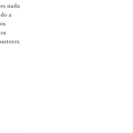
 es nada
ado a
tos
nos
pastores