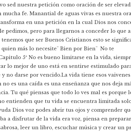
uvo sed nuestra petición como oración de ser elevad
n mucha fe. Manantial de aguas vivas es nuestra or
ransforma en una petición en la cual Dios nos conc
 le pedimos, pero para llegarnos a conceder lo que a
tenemos que ser Buenos Cristianos esto se signific
a quien más lo necesite¨ Bien por Bien¨ No te
Capitulo 5º No es bueno limitarse en la vida, siemp
ar lo mejor de uno está en sentirse estimulado par
 y no darse por vencido.La vida tiene esos vaivene
 no es una caída es una enseñanza que nos deja m
cia. Tu qué piensas que todo lo ves mal es porque l
o entienden que tu vida se encuentra limitada solo
yuda Dios voz podes abrir tus ojos y comprender qu
aba a disfrutar de la vida era voz, piensa en prepara
abrosa, leer un libro, escuchar música y crear un p