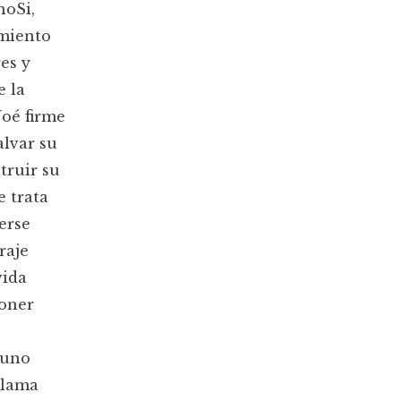
noSi,
imiento
es y
e la
Noé firme
alvar su
truir su
e trata
erse
raje
vida
poner
 uno
llama