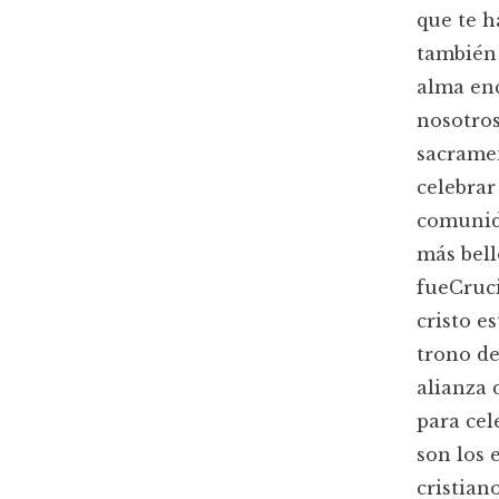
que te h
también 
alma enc
nosotros
sacramen
celebrar
comunida
más bell
fueCruci
cristo e
trono de
alianza 
para cel
son los 
cristian