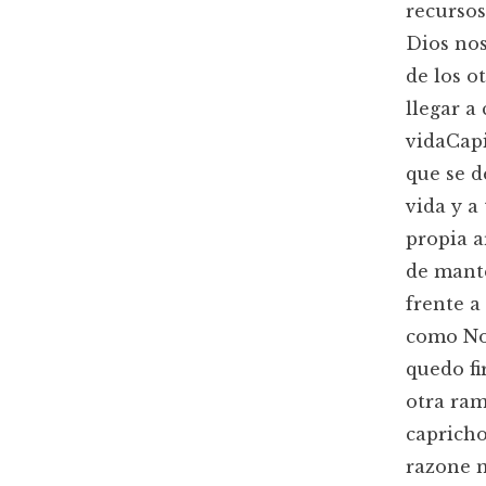
recursos
Dios nos
de los o
llegar a
vidaCapi
que se d
vida y a
propia a
de mante
frente a
como Noé
quedo fi
otra ram
capricho
razone m