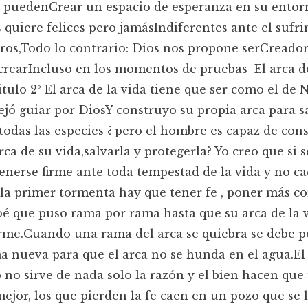
 puedenCrear un espacio de esperanza en su entor
 quiere felices pero jamásIndiferentes ante el sufr
tros,Todo lo contrario: Dios nos propone serCreador
 crearIncluso en los momentos de pruebas El arca d
tulo 2º El arca de la vida tiene que ser como el de 
ejó guiar por DiosY construyo su propia arca para s
 todas las especies ¿ pero el hombre es capaz de cons
rca de su vida,salvarla y protegerla? Yo creo que si s
nerse firme ante toda tempestad de la vida y no ca
 la primer tormenta hay que tener fe , poner más co
 que puso rama por rama hasta que su arca de la 
rme.Cuando una rama del arca se quiebra se debe 
a nueva para que el arca no se hunda en el agua.El
 no sirve de nada solo la razón y el bien hacen que
ejor, los que pierden la fe caen en un pozo que se 