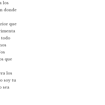
a los
en donde
rior que
erimenta
 todo
nos
Nos
os que
ra los
o soy tu
o sea