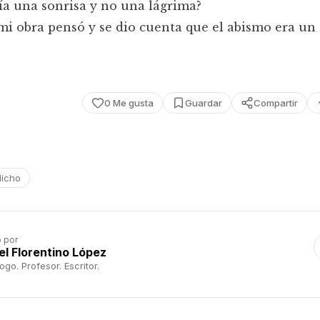
a una sonrisa y no una lágrima?
mi obra pensó y se dio cuenta que el abismo era un
0
Me gusta
Guardar
Compartir
dicho
o por
el Florentino López
logo. Profesor. Escritor.