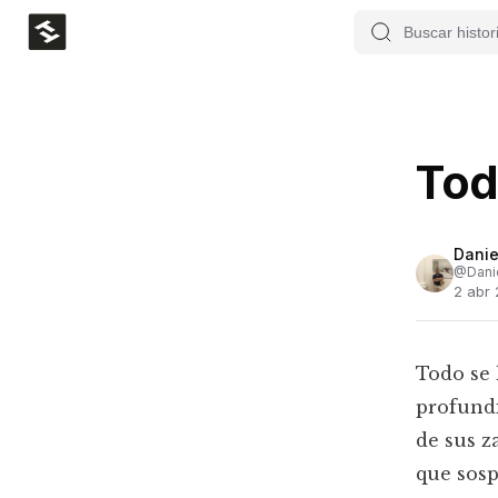
Tod
Danie
@
Dani
2 abr 
Todo se 
profundi
de sus z
que sosp