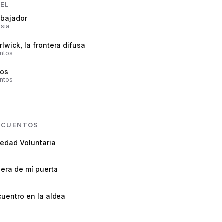
IEL
abajador
sia
lwick, la frontera difusa
ntos
los
ntos
N
CUENTOS
ledad Voluntaria
era de mí puerta
uentro en la aldea