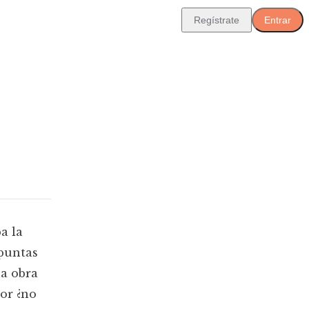
Regístrate
Entrar
a la
 puntas
na obra
or ¿no