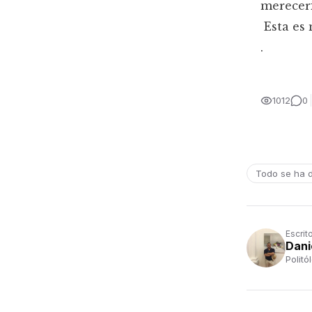
merecerí
Esta es 
.
1012
0
Todo se ha 
Escrit
Dani
Politó