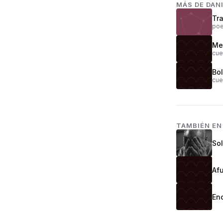
MÁS DE
DAN
Tr
poe
Mer
cue
Bo
cue
TAMBIÉN E
So
Afu
Enc