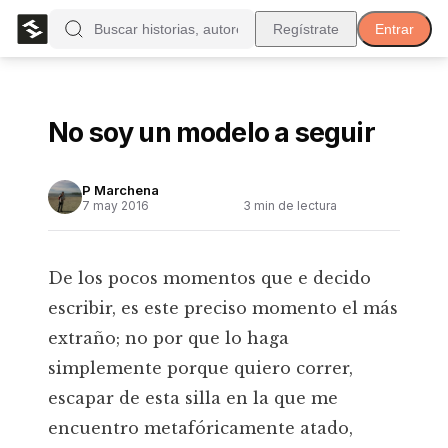
Regístrate
Entrar
No soy un modelo a seguir
P Marchena
7 may 2016
3
min de lectura
De los pocos momentos que e decido
escribir, es este preciso momento el más
extraño; no por que lo haga
simplemente porque quiero correr,
escapar de esta silla en la que me
encuentro metafóricamente atado,