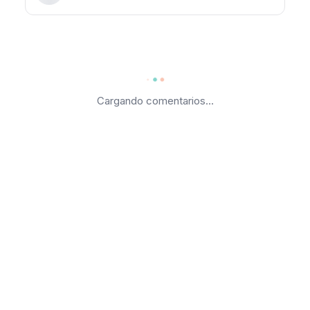
Cargando comentarios...