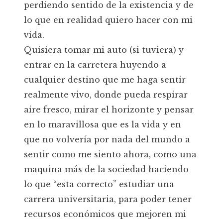
perdiendo sentido de la existencia y de
lo que en realidad quiero hacer con mi
vida.
Quisiera tomar mi auto (si tuviera) y
entrar en la carretera huyendo a
cualquier destino que me haga sentir
realmente vivo, donde pueda respirar
aire fresco, mirar el horizonte y pensar
en lo maravillosa que es la vida y en
que no volvería por nada del mundo a
sentir como me siento ahora, como una
maquina más de la sociedad haciendo
lo que “esta correcto” estudiar una
carrera universitaria, para poder tener
recursos económicos que mejoren mi