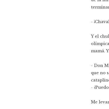
terminar
- ¡Chava
Y el chu
olímpica
mamá. Y 
- Don Mi
que no s
catapline
- ¿Puedo
Me levan