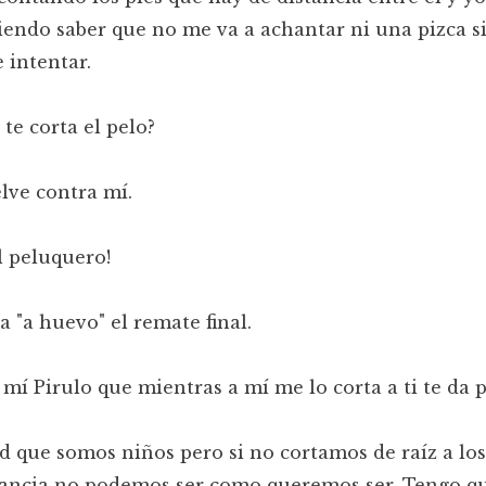
iendo saber que no me va a achantar ni una pizca si
e intentar.
 te corta el pelo?
lve contra mí.
el peluquero!
a "a huevo" el remate final.
a mí Pirulo que mientras a mí me lo corta a ti te da p
d que somos niños pero si no cortamos de raíz a lo
fancia no podemos ser como queremos ser. Tengo q