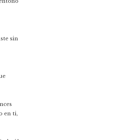
 entono
ste sin
que
onces
 en ti,