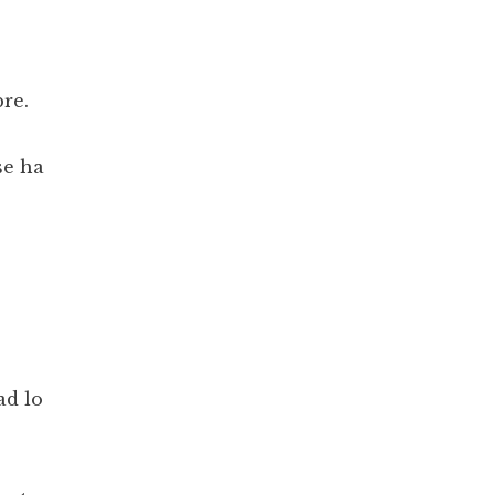
re.
se ha
ad lo