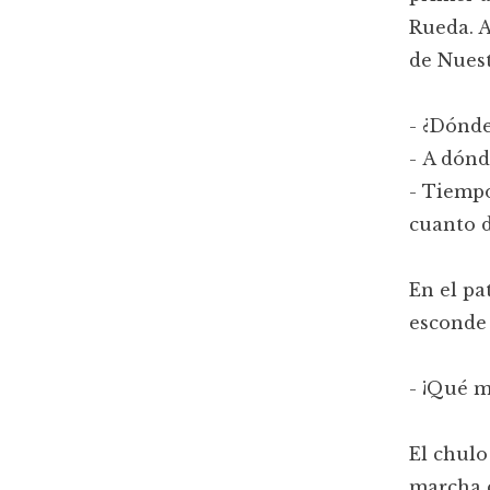
Rueda. A
de Nues
- ¿Dónde
- A dónde
- Tiempo
cuanto d
En el pa
esconde 
- ¡Qué m
El chulo
marcha c