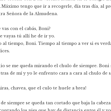
 Máximo tengo que ir a recogerle, día tras día, al p
tra Señora de la Almudena.
 vas con el cabás, Boni?
 vayas tú allí he de ir yo.
 al tiempo, Boni. Tiempo al tiempo a ver si es ver
ices.
tio se me queda mirando el chulo de siempre. Boni 
tras de mí y yo le enfrento cara a cara al chulo de 
iras, chavea, que el culo te huele a brea!
 de siempre se queda tan cortado que baja la cabeza
ontando los pies que hay de distancia entre él y yo