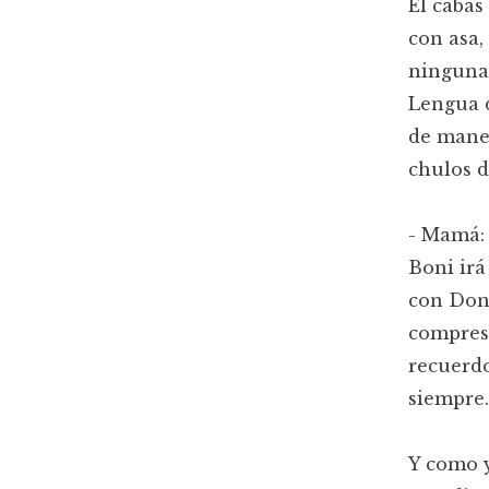
El cabás
con asa,
ninguna 
Lengua d
de maner
chulos d
- Mamá: 
Boni ir
con Don 
compres 
recuerdo
siempre
Y como y