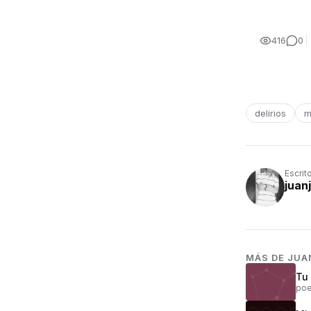
416
0
delirios
m
Escrit
juan
MÁS DE
JUA
Tu
poe