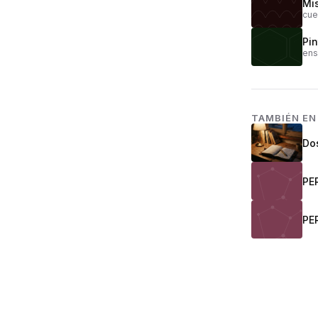
Mis
cue
Pi
ens
TAMBIÉN E
Do