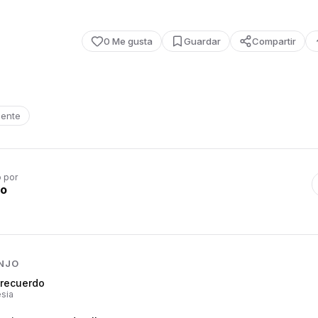
0
Me gusta
Guardar
Compartir
ente
o por
jo
NJO
 recuerdo
sia