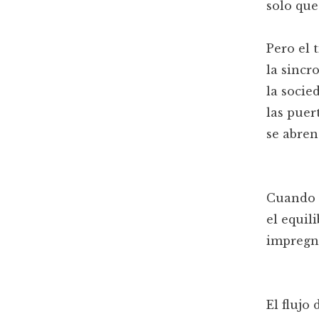
solo que
Pero el 
la sincr
la socie
las puer
se abren
Cuando 
el equil
impregn
El flujo 