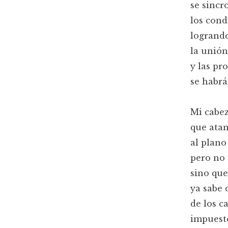
se sincr
los cond
logrando
la unión
y las p
se habr
Mi cabez
que atan
al plano
pero no 
sino que
ya sabe 
de los c
impuesto