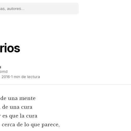
rios
o
jomd
·
e 2016
1
min de lectura
s de una mente
 de una cura
r es que la cura
 cerca de lo que parece,