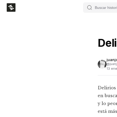
Deli
juanj
@
juan
13 en
Delirio
en busca
y lo peo
está más