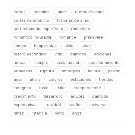
cartas
anonimo
amor
cartas de amor
cartas de anonimo
historias de amor
perfectamente imperfecto
romantico
romantico incurable
romance
primavera
tiempo
temporadas
ciclo
cesar
tesoro escondido
vida
caminos
opciones
nunca
siempre
exclamacion
cuestionamiento
promesas
ruptura
amargura
locura
pasion
aqui
ahora
colores
estaciones
heridas
incognito
lluvia
dolor
independiente
crecimiento
desarrollo
adultez
cambios
expectativas
realidad
sueños
universo
niñez
infancia
vano
años