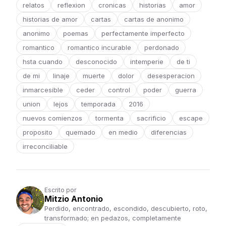
relatos
reflexion
cronicas
historias
amor
historias de amor
cartas
cartas de anonimo
anonimo
poemas
perfectamente imperfecto
romantico
romantico incurable
perdonado
hsta cuando
desconocido
intemperie
de ti
de mi
linaje
muerte
dolor
desesperacion
inmarcesible
ceder
control
poder
guerra
union
lejos
temporada
2016
nuevos comienzos
tormenta
sacrificio
escape
proposito
quemado
en medio
diferencias
irreconciliable
Escrito por
Mitzio Antonio
Perdido, encontrado, escondido, descubierto, roto,
transformado; en pedazos, completamente