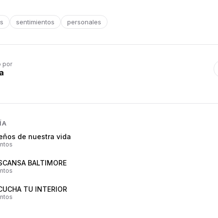
s
sentimientos
personales
o por
a
ÍA
eños de nuestra vida
ntos
SCANSA BALTIMORE
ntos
CUCHA TU INTERIOR
ntos