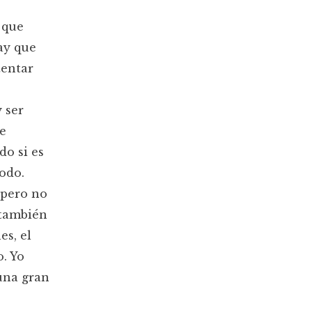
 que
ay que
tentar
 ser
te
do si es
odo.
 pero no
 también
es, el
o. Yo
una gran