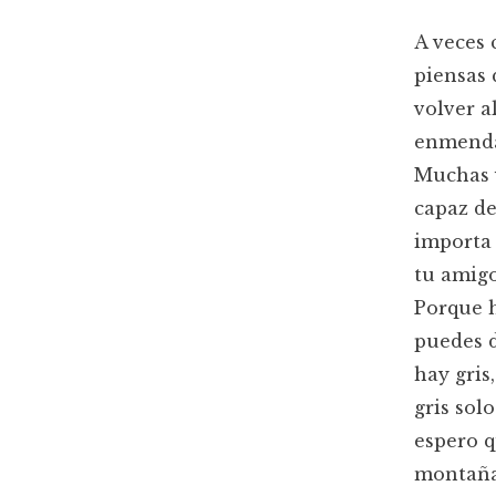
A veces 
piensas 
volver a
enmenda
Muchas v
capaz de
importa 
tu amigo
Porque h
puedes d
hay gris
gris sol
espero q
montaña.