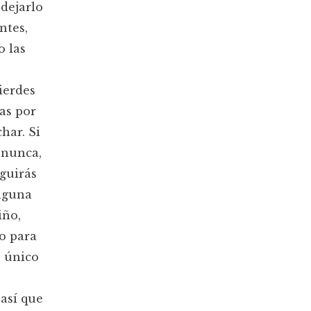
 dejarlo
ntes,
o las
ierdes
as por
har. Si
 nunca,
guirás
inguna
iño,
ro para
l único
así que