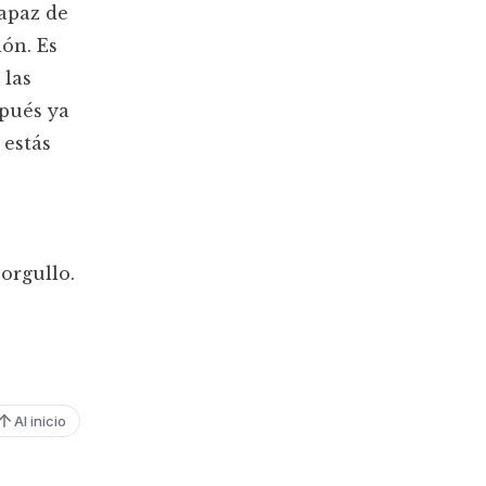
capaz de
dón. Es
 las
spués ya
 estás
orgullo.
Al inicio