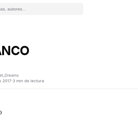
ANCO
et_Dreams
·
o 2017
3
min de lectura
O