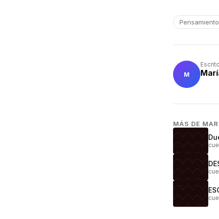
Pensamiento
Escrit
Marí
M
MÁS DE
MAR
Du
cue
DE
cue
ES
cue