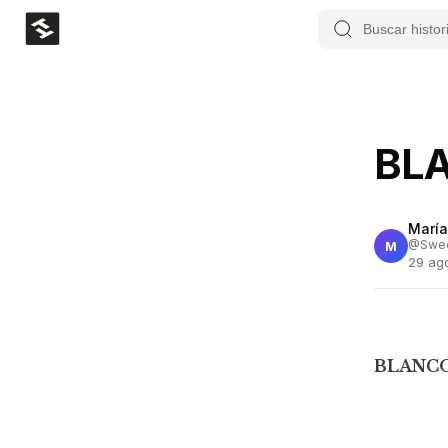
BL
María
@
Swe
M
29 ag
BLANC