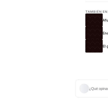
TAMBIÉN E
Afu
Enc
El 
¿Qué opinas