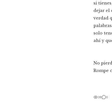
si tiene
dejar el
verdad q
palabras
solo ten
ahí y que
No pierd
Rompe co
38
0