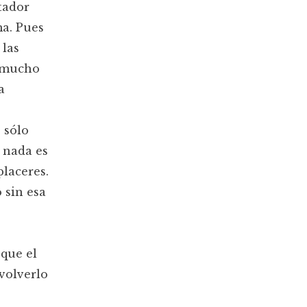
tador
ma. Pues
 las
s mucho
a
 sólo
, nada es
placeres.
 sin esa
que el
volverlo