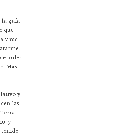
 la guía
e que
na y me
catarme.
ce arder
ro. Mas
elativo y
icen las
tierra
no, y
e tenido