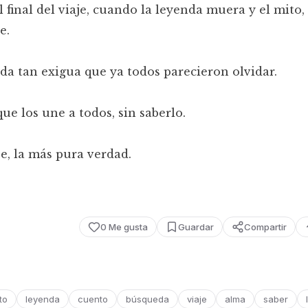
l final del viaje, cuando la leyenda muera y el mito, a
e.
da tan exigua que ya todos parecieron olvidar.
que los une a todos, sin saberlo.
je, la más pura verdad.
0
Me gusta
Guardar
Compartir
to
leyenda
cuento
búsqueda
viaje
alma
saber