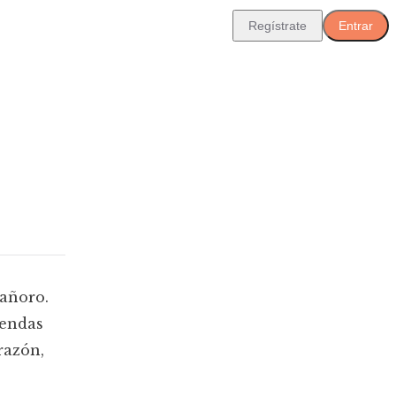
Regístrate
Entrar
 añoro.
yendas
razón,