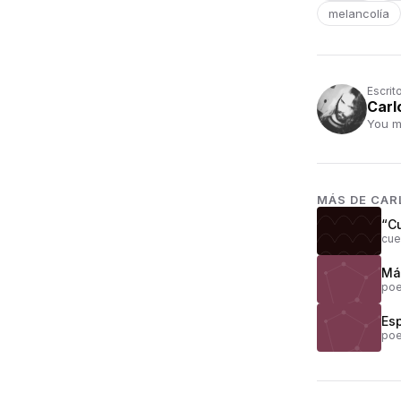
melancolía
Escrit
Carl
You m
MÁS DE
CAR
“C
cue
Má
poe
Esp
poe