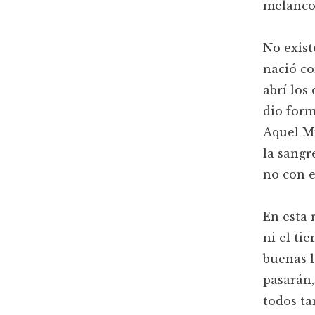
melancol
No exist
nació co
abrí los
dio form
Aquel Mi
la sangre
no con e
En esta 
ni el ti
buenas l
pasarán,
todos ta