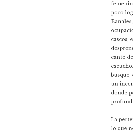
femenin
poco log
Banales,
ocupacio
cascos, 
desprend
canto de
escucho.
busque, 
un incen
donde pe
profundo
La pert
lo que n