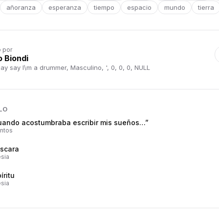
añoranza
esperanza
tiempo
espacio
mundo
tierra
o por
o Biondi
ay say I\m a drummer, Masculino, ', 0, 0, 0, NULL
LO
uando acostumbraba escribir mis sueños…”
ntos
scara
sia
íritu
sia