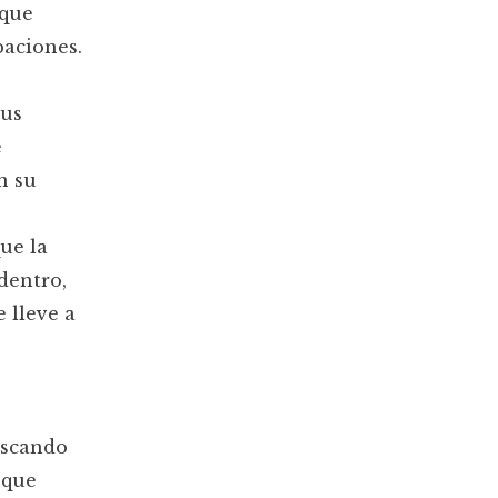
 que
paciones.
sus
e
n su
ue la
dentro,
 lleve a
uscando
 que