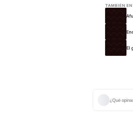
TAMBIÉN E
Afu
Enc
El 
¿Qué opinas