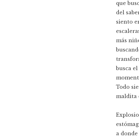
que busc
del sabe
siento e
escalera
más niño
buscando
transfor
busca el 
momentán
Todo sie
maldita 
Explosio
estómago
a donde 