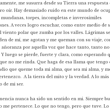
amente, me susurra desde su Tierra una respuesta
ro oír. Hay demasiado ruido en este mundo de ocu
 mundanas, torpes, incompletas e inverosímiles
nes. A veces logro escuchar, como entre medio de 
el viento polar que zumba por los valles. Lágrimas s
en de mí, me agotan y me queman con su viaje, co
 añoranza por aquella voz que hace tanto, tanto no
 Y luego se pierde, fuerte y clara, como esperando q
que no me rinda. Que haga de esa llama que tengo 
dio que queme toda mi alma, que sea mi alma, y me
rtenezco. A la tierra del mito y la verdad. A lo más
 de mi ser.
enencia nunca ha sido un sentido en mi. Siempre b
o me pertenece. Lo que no tengo, pero que tuve. Lo