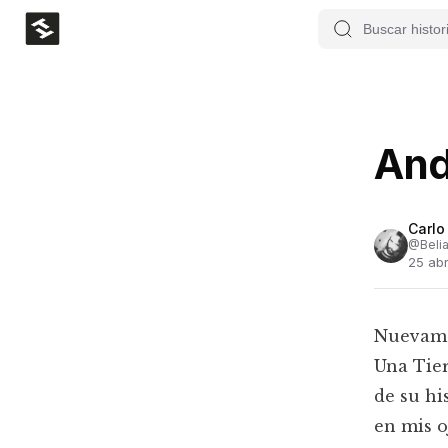
An
Carlo
@
Belia
25 ab
Nuevamen
Una Tier
de su hi
en mis o