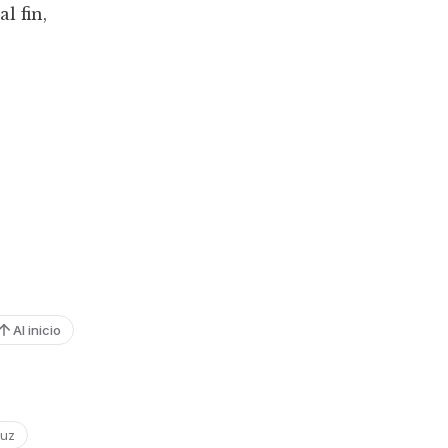
l fin,
Al inicio
luz