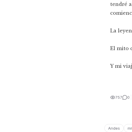
tendré a
comienc
La leyen
El mito 
Y mi via
757
0
Andes
mi