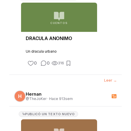
CUENTOS
DRACULA ANONIMO
Un dracula urbano
0
0
316
Leer →
Hernan
H
@
TheJoKer
·
Hace 913sem
PUBLICÓ
UN TEXTO NUEVO