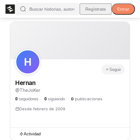
Regístrate
Entrar
H
Seguir
Hernan
@
TheJoKer
0
publicaciones
0
seguidores
·
0
siguiendo
·
Desde
febrero de 2009
Actividad