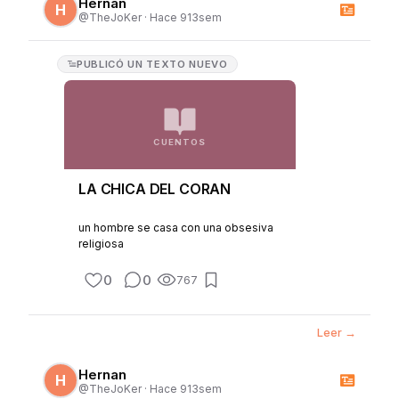
Hernan
H
@
TheJoKer
·
Hace 913sem
PUBLICÓ
UN TEXTO NUEVO
CUENTOS
LA CHICA DEL CORAN
un hombre se casa con una obsesiva
religiosa
0
0
767
Leer →
Hernan
H
@
TheJoKer
·
Hace 913sem