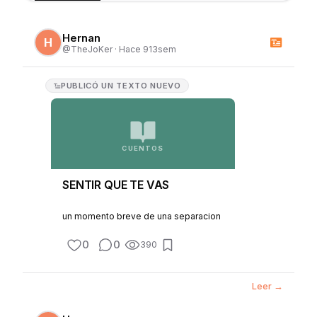
Hernan
H
@
TheJoKer
·
Hace 913sem
PUBLICÓ
UN TEXTO NUEVO
CUENTOS
SENTIR QUE TE VAS
un momento breve de una separacion
0
0
390
Leer →