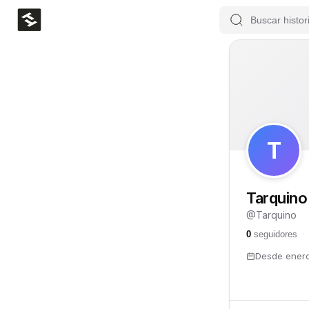
T
Tarquino
@
Tarquino
0
seguidores
·
Desde
ener