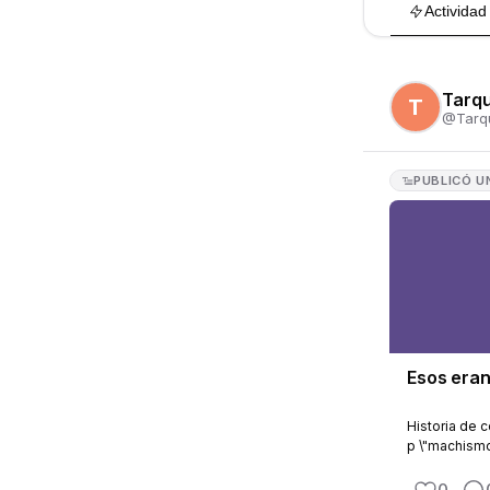
Actividad
Tarq
T
@
Tarq
PUBLICÓ
U
Esos era
Historia de 
p \"machismo
0