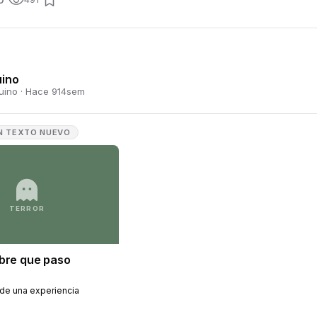
uino
uino
·
Hace 914sem
N TEXTO NUEVO
TERROR
bre que paso
 de una experiencia