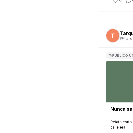
Tarq
T
@
Tarq
PUBLICÓ
U
Nunca sa
Relato corto
callejera