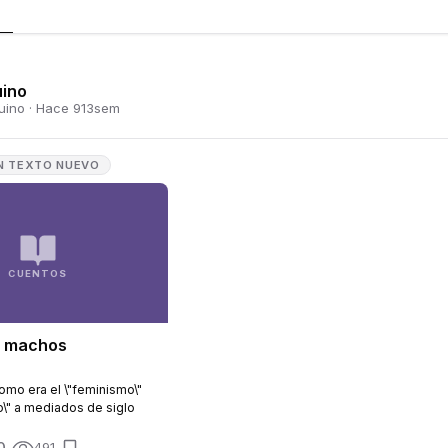
uino
uino
·
Hace 913sem
N TEXTO NUEVO
CUENTOS
n machos
como era el \"feminismo\"
\" a mediados de siglo
0
491