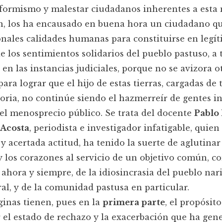
formismo y malestar ciudadanos inherentes a esta
n, los ha encausado en buena hora un ciudadano q
nales calidades humanas para constituirse en legí
e los sentimientos solidarios del pueblo pastuso, a 
 en las instancias judiciales, porque no se avizora o
ara lograr que el hijo de estas tierras, cargadas de 
toria, no continúe siendo el hazmerreír de gentes i
el menosprecio público. Se trata del docente
Pablo
Acosta
, periodista e investigador infatigable, quien
 y acertada actitud, ha tenido la suerte de aglutinar
 los corazones al servicio de un objetivo común, c
 ahora y siempre, de la idiosincrasia del pueblo nar
al, y de la comunidad pastusa en particular.
ginas tienen, pues en la
primera parte
, el propósit
r el estado de rechazo y la exacerbación que ha gen