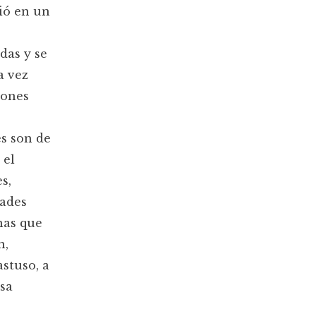
tió en un
das y se
a vez
iones
s son de
 el
s,
dades
nas que
n,
stuso, a
esa