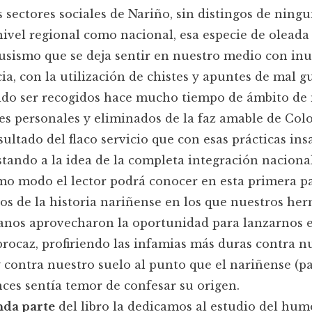
s sectores sociales de Nariño, sin distingos de ningu
nivel regional como nacional, esa especie de oleada
usismo que se deja sentir en nuestro medio con inu
ia, con la utilización de chistes y apuntes de mal g
ido ser recogidos hace mucho tiempo de ámbito de 
es personales y eliminados de la faz amable de Col
ultado del flaco servicio que con esas prácticas ins
stando a la idea de la completa integración nacional
o modo el lector podrá conocer en esta primera pa
s de la historia nariñense en los que nuestros he
anos aprovecharon la oportunidad para lanzarnos e
procaz, profiriendo las infamias más duras contra n
 contra nuestro suelo al punto que el nariñense (p
ces sentía temor de confesar su origen.
nda parte
del libro la dedicamos al estudio del hum