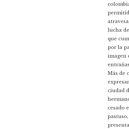
colombi
permitid
atravesa
lucha de
que cump
por la p
imagen d
entrañas
Más de c
expresam
ciudad d
hermano
cesado e
pastuso,
presenta