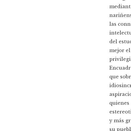
mediante
nariñens
las conn
intelect
del estu
mejor el
privileg
Encuadra
que sobr
idiosinc
aspiraci
quienes 
estereot
y más g
su puebl