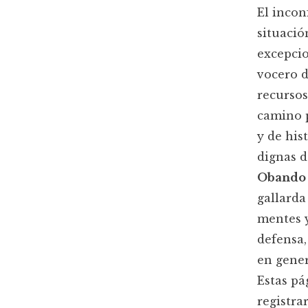
El incon
situació
excepcio
vocero d
recursos
camino p
y de his
dignas d
Obando 
gallarda
mentes y
defensa,
en gener
Estas pá
registra