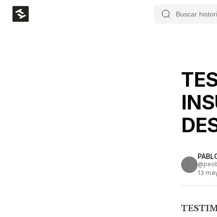
TES
INS
DE
PABL
@
peo
13 ma
TESTIM