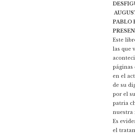
DESFIG
AUGUST
PABLO 
PRESE
Este lib
las que
aconteci
páginas 
en el ac
de su di
por el s
patria c
nuestra 
Es evide
el trata