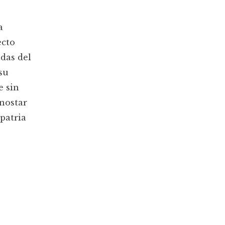
a
ecto
das del
su
e sin
nostar
patria