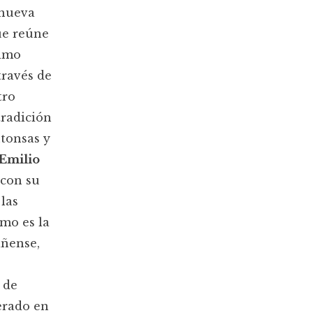
 nueva
ue reúne
timo
través de
tro
tradición
ntonsas y
 Emilio
 con su
 las
omo es la
iñense,
o de
erado en