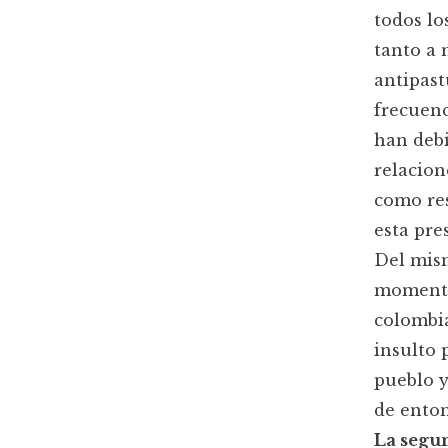
todos lo
tanto a 
antipast
frecuenc
han deb
relacion
como res
esta pre
Del mism
momento
colombi
insulto 
pueblo y
de enton
La segu