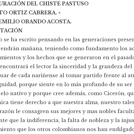
URACIÓN DEL CHISTE PASTUSO
O ORTIZ CABRERA. +
EMILIO OBANDO ACOSTA.
NTACIÓN
ro se ha escrito pensando en las generaciones prese
 vendrán mañana, teniendo como fundamento los ac
mientos y los hechos que se generaron en el pasado
encontrará el lector la sinceridad y la grandeza del 
tuar de cada nariñense al tomar partido frente al at
gnidad, porque siente en lo más profundo de su ser
uelo nativo y porque cree además, como Cicerón, qu
hica tiene derecho a que nuestra alma, nuestro tale
razón le consagren sus mejores y mas nobles faculta
nte que la indiferencia, la falta de nobleza y la injus
miento que los otros colombianos nos han endilgado