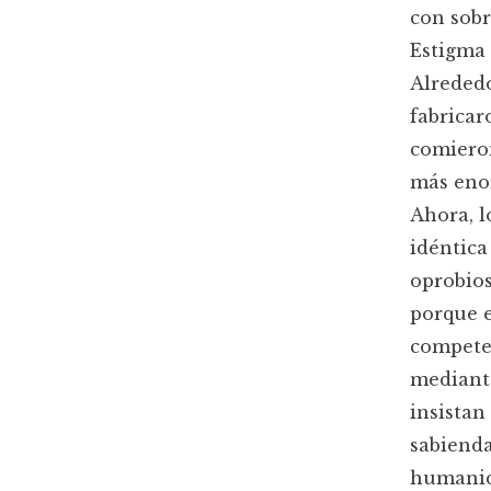
con sobr
Estigma 
Alrededo
fabricar
comieron
más eno
Ahora, l
idéntica
oprobios
porque e
competen
mediante
insistan
sabienda
humanid