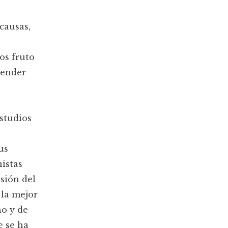
 causas,
tos fruto
render
studios
us
istas
isión del
 la mejor
o y de
e se ha