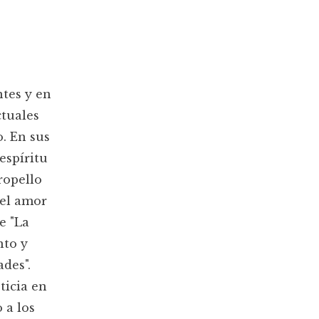
ntes y en
tuales
. En sus
espíritu
ropello
 el amor
e "La
nto y
des".
ticia en
 a los