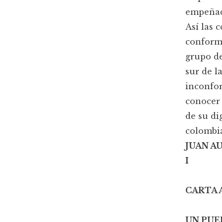
empeñad
Así las 
conforma
grupo de
sur de l
inconfor
conocer 
de su di
colombi
JUAN A
I
CARTA 
UN PUE