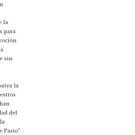
an
e la
s para
evoción
la
e sus
ontra la
estros
 han
dad del
la
e Pasto"