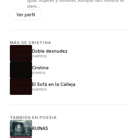
igual, mujeres y hombres. Aunque nací hombre mi
ident…
Ver perfil
MÁS DE
CRISTINA
Doble desnudez
cuentos
Cristina
cronica
El Sofá en la Calleja
cuentos
TAMBIÉN EN
POESIA
RUINAS