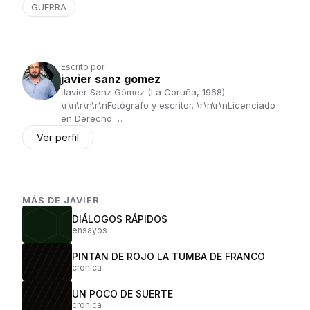
GUERRA
Escrito por
javier sanz gomez
Javier Sanz Gómez (La Coruña, 1968)
\r\n\r\n\r\nFotógrafo y escritor. \r\n\r\nLicenciado
en Derecho …
Ver perfil
MÁS DE
JAVIER
DIÁLOGOS RÁPIDOS
ensayos
PINTAN DE ROJO LA TUMBA DE FRANCO
cronica
UN POCO DE SUERTE
cronica