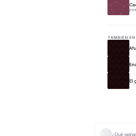
Ca
poe
TAMBIÉN E
Afu
Enc
El 
¿Qué opinas