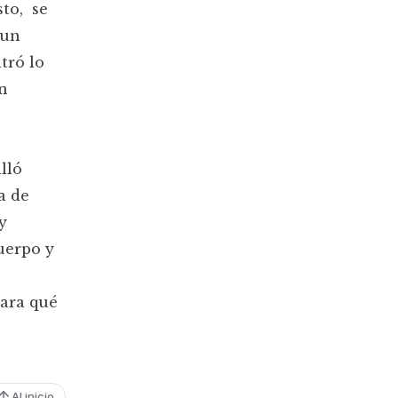
sto, se
 un
tró lo
un
illó
a de
y
uerpo y
para qué
Al inicio