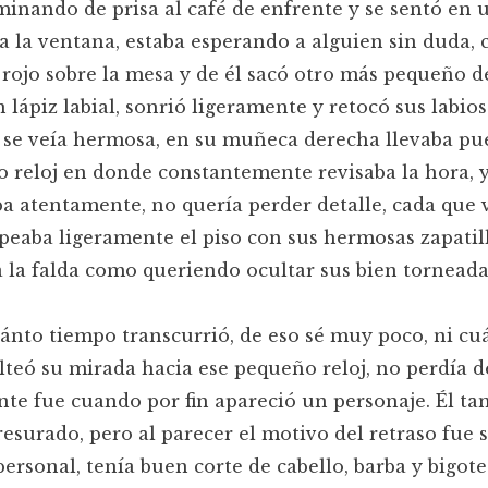
minando de prisa al café de enfrente y se sentó en u
a la ventana, estaba esperando a alguien sin duda, 
 rojo sobre la mesa y de él sacó otro más pequeño d
lápiz labial, sonrió ligeramente y retocó sus labios
 se veía hermosa, en su muñeca derecha llevaba pu
 reloj en donde constantemente revisaba la hora, 
a atentamente, no quería perder detalle, cada que v
lpeaba ligeramente el piso con sus hermosas zapatill
a la falda como queriendo ocultar sus bien tornead
ánto tiempo transcurrió, de eso sé muy poco, ni cu
lteó su mirada hacia ese pequeño reloj, no perdía de
nte fue cuando por fin apareció un personaje. Él t
resurado, pero al parecer el motivo del retraso fue 
personal, tenía buen corte de cabello, barba y bigote