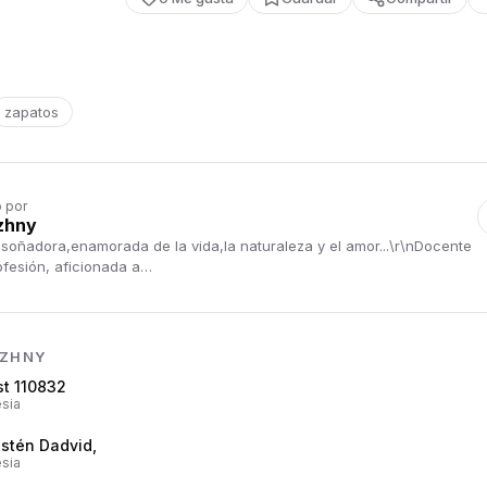
zapatos
o por
zhny
 soñadora,enamorada de la vida,la naturaleza y el amor...\r\nDocente
ofesión, aficionada a…
AZHNY
st 110832
sia
ostén Dadvid,
sia