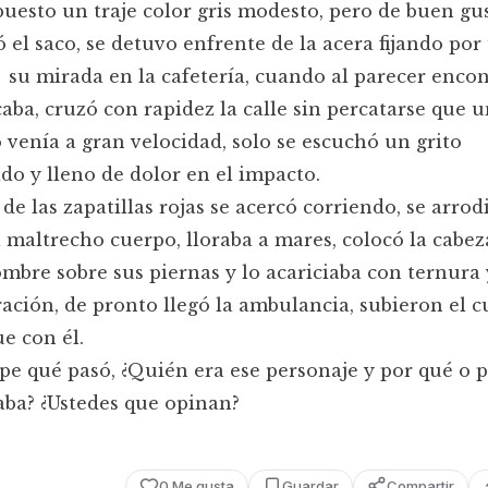
puesto un traje color gris modesto, pero de buen gu
el saco, se detuvo enfrente de la acera fijando por
 su mirada en la cafetería, cuando al parecer encon
aba, cruzó con rapidez la calle sin percatarse que 
 venía a gran velocidad, solo se escuchó un grito
do y lleno de dolor en el impacto.
 de las zapatillas rojas se acercó corriendo, se arrod
l maltrecho cuerpo, lloraba a mares, colocó la cabez
mbre sobre sus piernas y lo acariciaba con ternura 
ación, de pronto llegó la ambulancia, subieron el c
ue con él.
pe qué pasó, ¿Quién era ese personaje y por qué o 
aba? ¿Ustedes que opinan?
0
Me gusta
Guardar
Compartir