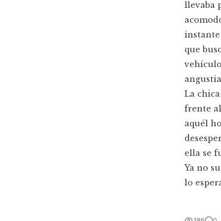
llevaba 
acomodó 
instante
que busc
vehículo
angustia
La chica
frente a
aquél ho
desesper
ella se f
Ya no su
lo esper
386
0