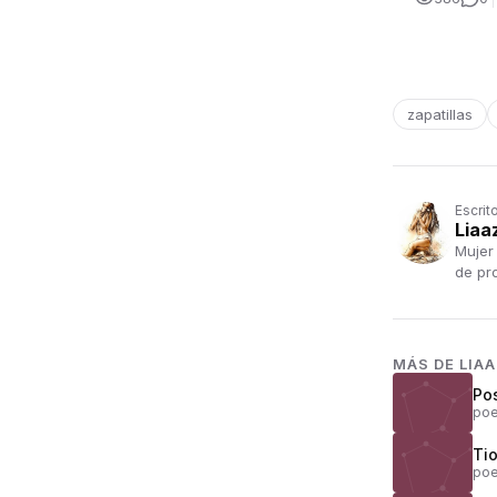
zapatillas
Escrit
Liaa
Mujer
de pr
MÁS DE
LIA
Po
poe
Ti
poe