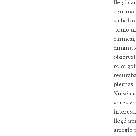
llegó ca
cercana 
su bolso
tomó un 
carmesí,
diminuto
observab
reloj go
restirab
piernas.
No sé cu
veces vo
interesa
llegó ap
arreglo 