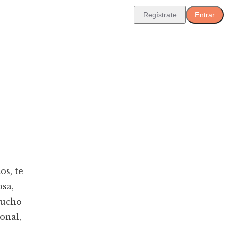
Regístrate
Entrar
os, te
osa,
mucho
onal,