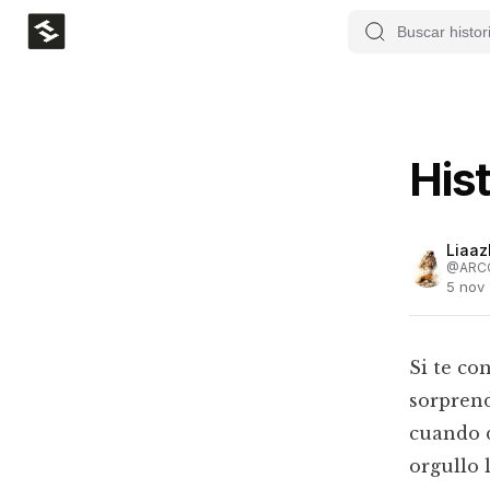
His
Liaaz
@
ARC
5 nov
Si te co
sorprend
cuando 
orgullo 