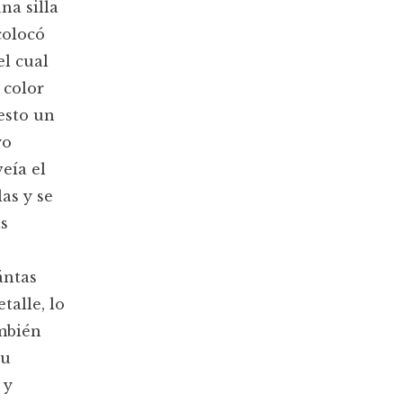
na silla
colocó
el cual
 color
esto un
yo
eía el
as y se
as
ántas
talle, lo
ambién
su
 y