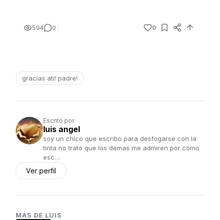
594
0
0
gracias ati! padre!
Escrito por
luis angel
soy un chico que escribo para desfogarse con la
tinta no trato que los demas me admiren por como
esc…
Ver perfil
MÁS DE
LUIS