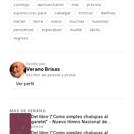
conmigo
aprovecharon
mar
precisa
equinoccios para
cabalgar
troncos
delfines
harían
tierra
sobre
muchas
ilusiones
pensativas
esperaban
muelle
tácito
regreso.
Escrito por
Verano Brisas
Escritor de poesía y prosa
Ver perfil
MÁS DE
VERANO
Del libro \"Como simples chalupas al
garete\" - Nuevo Himno Nacional de
Colombia
poesia
Del libro \"Como simples chalupas al