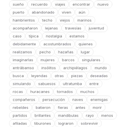
sueño
recuerdo
viajes
encontrar
nuevo
puerto
abandonado
viven
aún
hambrientos
techo
viejos
marinos
acompañaron
lejanas
travesías
juventud
caso
típica
nostalgia
estamos
debidamente
acostumbrados
quienes
realizamos
pecho
hazañas
lugar
imaginarlas
mujeres
barcos
singulares
entrábamso
insólitos
archipiélagos
mundo
busca
leyendas
otras
piezas
deseadas
simulando
sabuesos
ultratumba
entre
rocas
huracanes
tornados
muchos
compañeros
persecución
naves
enemigas
rebeldes
batieron
fieras
antes
morir
partidos
brillantes
mandíbulas
rayo
menos
afiladas
tiburones
lograron
sobrevivir