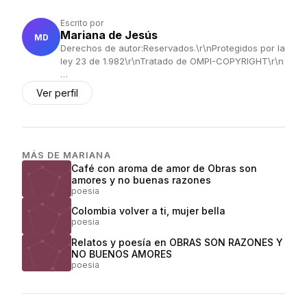
Escrito por
Mariana de Jesús
MD
Derechos de autor:Reservados.\r\nProtegidos por la
ley 23 de 1.982\r\nTratado de OMPI-COPYRIGHT\r\n
…
Ver perfil
MÁS DE
MARIANA
Café con aroma de amor de Obras son
amores y no buenas razones
poesia
Colombia volver a ti, mujer bella
poesia
Relatos y poesía en OBRAS SON RAZONES Y
NO BUENOS AMORES
poesia