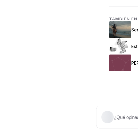
TAMBIÉN E
Se
Es
¿Qué opinas