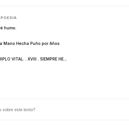
N
POESIA
ré humo.
ta Mano Hecha Puño por Años
PERIPLO VITAL. . XVIII . SIEMPRE HE...
 sobre este texto?