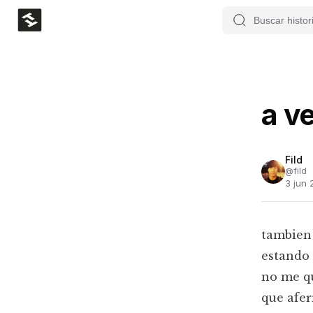
a v
Fild
@
fild
3 jun 
tambien 
estando 
no me q
que afer