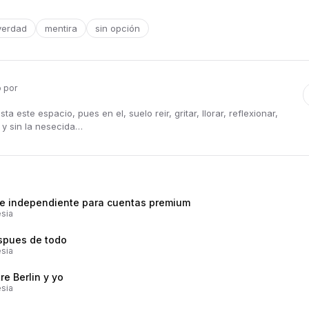
verdad
mentira
sin opción
o por
ta este espacio, pues en el, suelo reir, gritar, llorar, reflexionar,
 y sin la nesecida…
ne independiente para cuentas premium
sia
spues de todo
sia
re Berlin y yo
sia