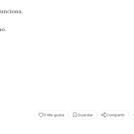
funciona.
no.
0
Me gusta
Guardar
Compartir