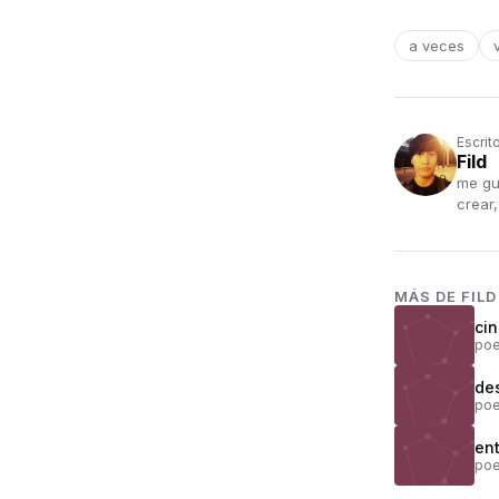
a veces
Escrit
Fild
me gus
crear,
MÁS DE
FILD
ci
poe
de
poe
ent
poe