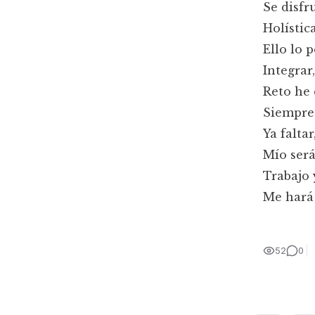
Se disfr
Holístic
Ello lo 
Integrar
Reto he 
Siempre 
Ya falta
Mío será
Trabajo 
Me hará
52
0