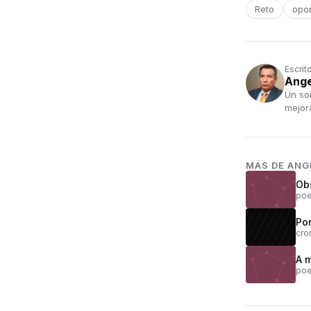
Reto
opo
Escrit
Ang
Un so
mejor
MÁS DE
ANG
Ob
poe
Por
cro
A m
poe