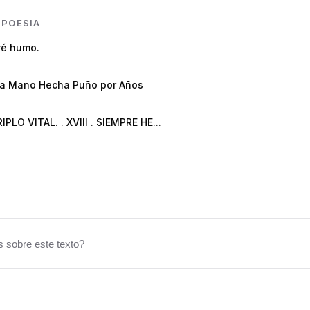
N
POESIA
ré humo.
ta Mano Hecha Puño por Años
PERIPLO VITAL. . XVIII . SIEMPRE HE...
 sobre este texto?