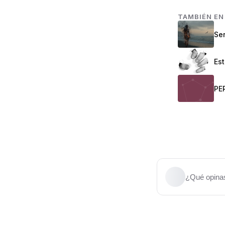
TAMBIÉN E
Se
Es
¿Qué opinas