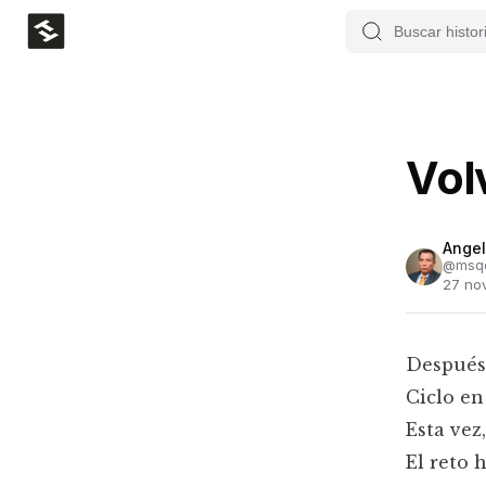
Vol
Ange
@
msq
27 no
Después
Ciclo en
Esta vez
El reto 