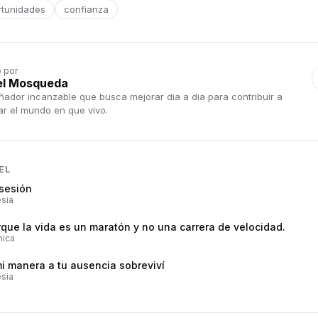
rtunidades
confianza
o por
el Mosqueda
ñador incanzable que busca mejorar dia a dia para contribuir a
ar el mundo en que vivo.
EL
sesión
sia
que la vida es un maratón y no una carrera de velocidad.
nica
i manera a tu ausencia sobreviví
sia