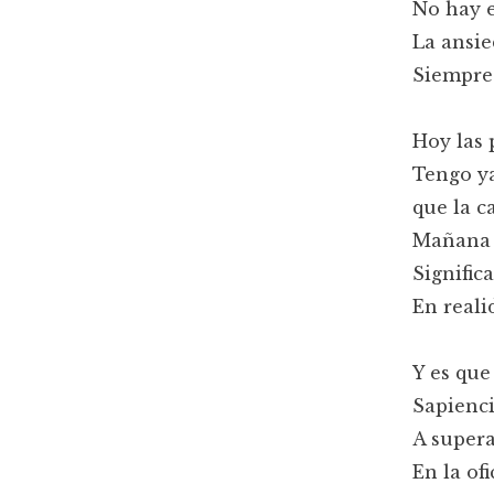
No hay e
La ansie
Siempre 
Hoy las 
Tengo ya
que la c
Mañana l
Signific
En real
Y es que
Sapienci
A supera
En la of