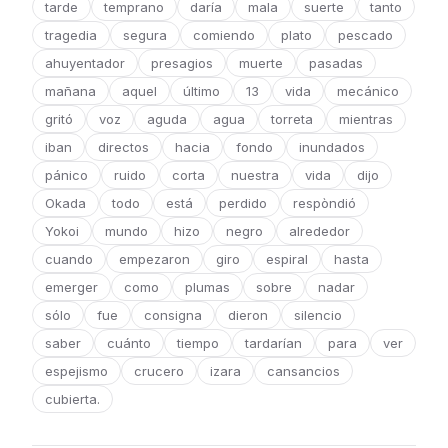
tarde
temprano
daría
mala
suerte
tanto
tragedia
segura
comiendo
plato
pescado
ahuyentador
presagios
muerte
pasadas
mañana
aquel
último
13
vida
mecánico
gritó
voz
aguda
agua
torreta
mientras
iban
directos
hacia
fondo
inundados
pánico
ruido
corta
nuestra
vida
dijo
Okada
todo
está
perdido
respòndió
Yokoi
mundo
hizo
negro
alrededor
cuando
empezaron
giro
espiral
hasta
emerger
como
plumas
sobre
nadar
sólo
fue
consigna
dieron
silencio
saber
cuánto
tiempo
tardarían
para
ver
espejismo
crucero
izara
cansancios
cubierta.