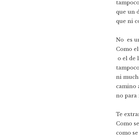
tampoco 
que un d
que ni c
No es un
Como el 
o el de 
tampoco 
ni much
camino a
no para 
Te extr
Como se 
como se 