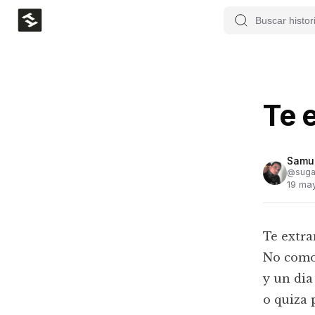
Te 
Samue
@
suga
19 ma
Te extr
No como 
y un dia
o quiza 