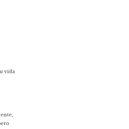
su vida
iente,
 pero