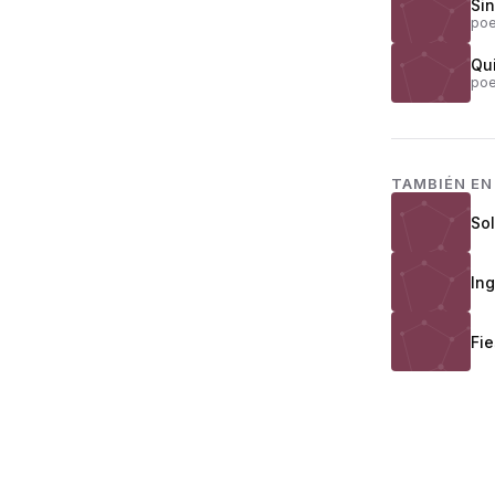
Sin
poe
Qu
poe
TAMBIÉN E
So
In
Fie