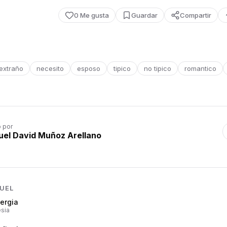
0
Me gusta
Guardar
Compartir
extraño
necesito
esposo
tipico
no tipico
romantico
o por
el David Muñoz Arellano
UEL
ergia
sia