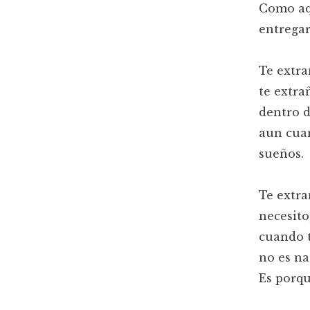
Como aq
entregar
Te extra
te extra
dentro 
aun cuan
sueños.
Te extra
necesito
cuando t
no es na
Es porq