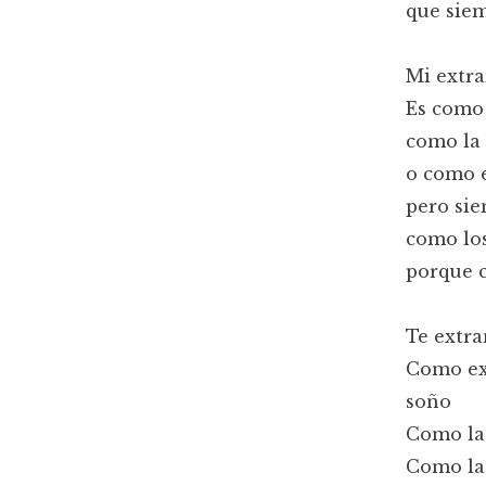
que siem
Mi extra
Es como 
como la
o como e
pero si
como los
porque c
Te extr
Como ex
soño
Como la 
Como la