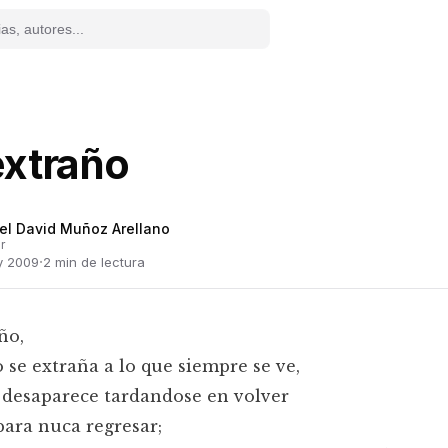
extraño
l David Muñoz Arellano
r
·
y 2009
2
min de lectura
año,
se extraña a lo que siempre se ve,
 desaparece tardandose en volver
para nuca regresar;