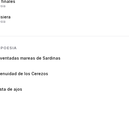
 finales
sia
isiera
sia
N
POESIA
lventadas mareas de Sardinas
genuidad de los Cerezos
sta de ajos