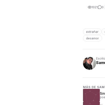
1021
0
extrañar
desamor
Escrit
Samu
MÁS DE
SAM
Sin
poe