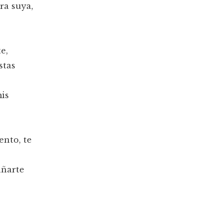
ra suya,
te,
stas
mis
ento, te
añarte