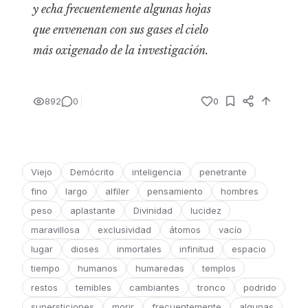
y echa frecuentemente algunas hojas
que envenenan con sus gases el cielo
más oxigenado de la investigación.
892
0
0
Viejo
Demócrito
inteligencia
penetrante
fino
largo
alfiler
pensamiento
hombres
peso
aplastante
Divinidad
lucidez
maravillosa
exclusividad
átomos
vacío
lugar
dioses
inmortales
infinitud
espacio
tiempo
humanos
humaredas
templos
restos
temibles
cambiantes
tronco
podrido
supersticiones
morir
frecuentemente
algunas