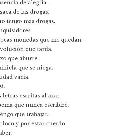
usencia de alegria.
esaca de las drogas.
no tengo más drogas.
inquisidores.
 pocas monedas que me quedan.
evolución que tarda.
exo que aburre.
uiniela que se niega.
iudad vacía.
í.
 letras escritas al azar.
oema que nunca escribiré.
engo que trabajar.
r loco y por estar cuerdo.
aber.