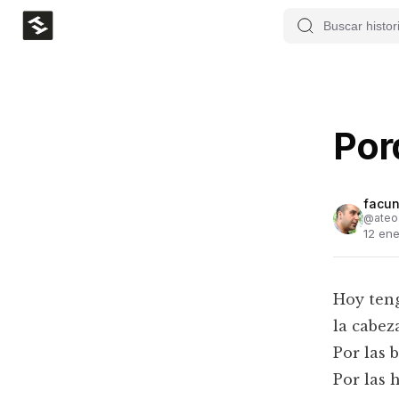
Por
facun
@
ateo
12 en
Hoy teng
la cabez
Por las 
Por las 