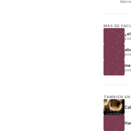
Werne
MÁS DE
FAC
¿el
poe
ab
poe
me
poe
TAMBIÉN E
Cal
Har