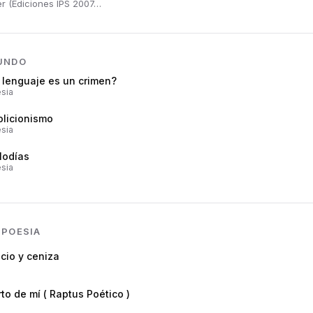
r (Ediciones IPS 2007…
UNDO
 lenguaje es un crimen?
sia
olicionismo
sia
lodías
sia
N
POESIA
cio y ceniza
to de mí ( Raptus Poético )