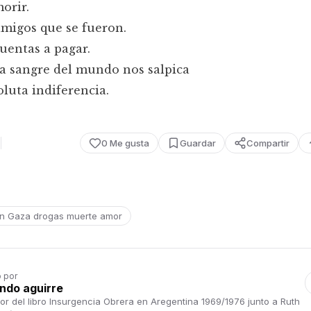
orir.
amigos que se fueron.
cuentas a pagar.
a sangre del mundo nos salpica
luta indiferencia.
0
Me gusta
Guardar
Compartir
on Gaza drogas muerte amor
o por
ndo aguirre
or del libro Insurgencia Obrera en Aregentina 1969/1976 junto a Ruth