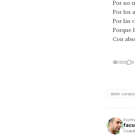
Por no m
Por los 
Por las 
Porque l
Con abso
1325
0
dolor coraz
Escrit
facu
Coaut