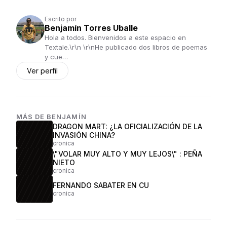
Escrito por
Benjamín Torres Uballe
Hola a todos. Bienvenidos a este espacio en
Textale.\r\n \r\nHe publicado dos libros de poemas
y cue…
Ver perfil
MÁS DE
BENJAMÍN
DRAGON MART: ¿LA OFICIALIZACIÓN DE LA
INVASIÓN CHINA?
cronica
\"VOLAR MUY ALTO Y MUY LEJOS\" : PEÑA
NIETO
cronica
FERNANDO SABATER EN CU
cronica