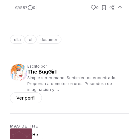
587
0
0
ella
el
desamor
Escrito por
The BugGirl
Simple ser humano. Sentimientos encontrados.
Propensa a cometer errores. Poseedora de
imaginación y …
Ver perfil
MÁS DE
THE
He