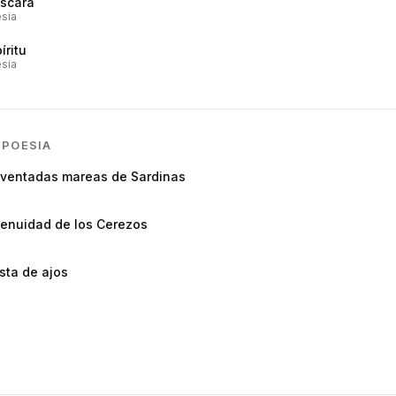
scara
sia
íritu
sia
N
POESIA
lventadas mareas de Sardinas
genuidad de los Cerezos
sta de ajos