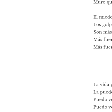
Muro que
El miedo
Los golp
Son más 
Más fuer
Más fuer
La vida 
La puedo
Puedo ve
Puedo ve