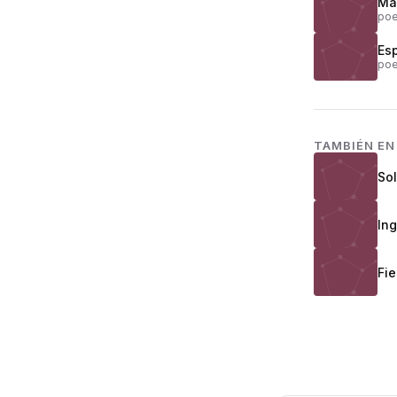
Má
poe
Esp
poe
TAMBIÉN E
So
In
Fie