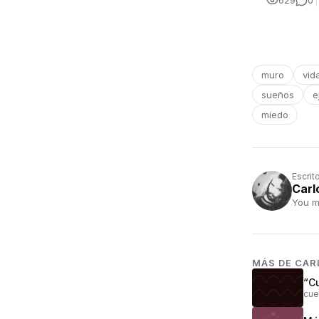
629
0
muro
vid
sueños
e
miedo
Escrit
Carl
You m
MÁS DE
CAR
“C
cue