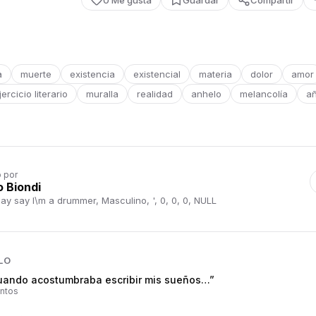
0
Me gusta
Guardar
Compartir
a
muerte
existencia
existencial
materia
dolor
amor
jercicio literario
muralla
realidad
anhelo
melancolía
a
o por
o Biondi
ay say I\m a drummer, Masculino, ', 0, 0, 0, NULL
LO
uando acostumbraba escribir mis sueños…”
ntos