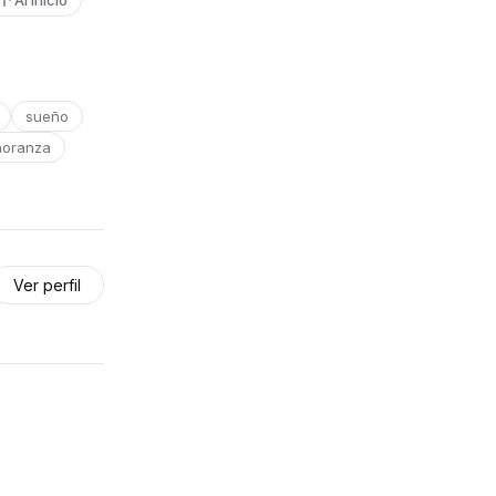
Al inicio
sueño
ñoranza
Ver perfil