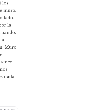
 los
te muro.
o lado.
por la
 cuando.
 a
on. Muro
de
 tener
 nos
es nada