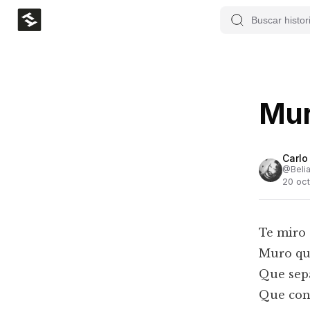
Mu
Carlo
@
Belia
20 oct
Te miro 
Muro que
Que sepa
Que cons