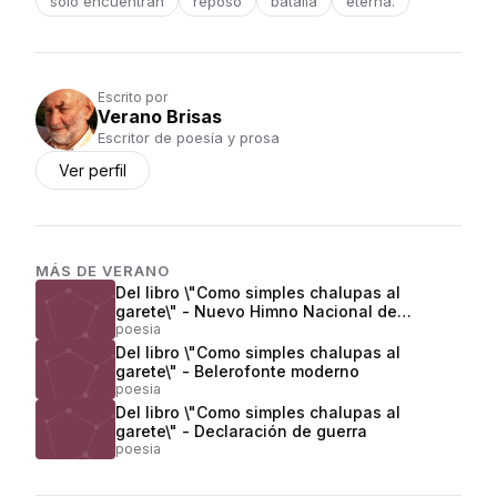
sólo encuentran
reposo
batalla
eterna.
Escrito por
Verano Brisas
Escritor de poesía y prosa
Ver perfil
MÁS DE
VERANO
Del libro \"Como simples chalupas al
garete\" - Nuevo Himno Nacional de
Colombia
poesia
Del libro \"Como simples chalupas al
garete\" - Belerofonte moderno
poesia
Del libro \"Como simples chalupas al
garete\" - Declaración de guerra
poesia