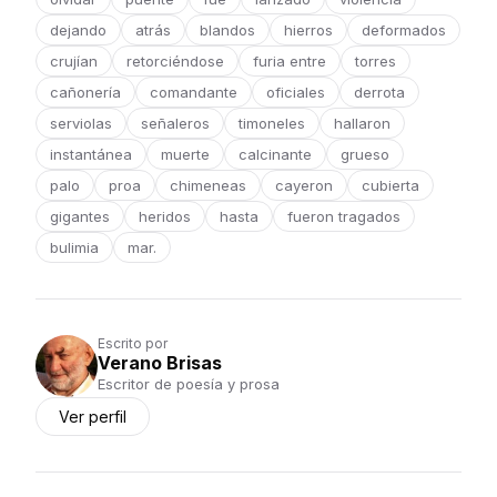
dejando
atrás
blandos
hierros
deformados
crujían
retorciéndose
furia entre
torres
cañonería
comandante
oficiales
derrota
serviolas
señaleros
timoneles
hallaron
instantánea
muerte
calcinante
grueso
palo
proa
chimeneas
cayeron
cubierta
gigantes
heridos
hasta
fueron tragados
bulimia
mar.
Escrito por
Verano Brisas
Escritor de poesía y prosa
Ver perfil