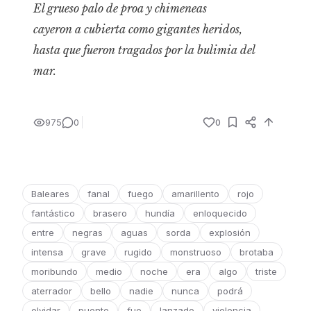
El grueso palo de proa y chimeneas
cayeron a cubierta como gigantes heridos,
hasta que fueron tragados por la bulimia del
mar.
975
0
0
Baleares
fanal
fuego
amarillento
rojo
fantástico
brasero
hundía
enloquecido
entre
negras
aguas
sorda
explosión
intensa
grave
rugido
monstruoso
brotaba
moribundo
medio
noche
era
algo
triste
aterrador
bello
nadie
nunca
podrá
olvidar
puente
fue
lanzado
violencia