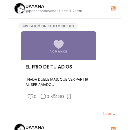
DAYANA
@
princessdayana
·
Hace 912sem
PUBLICÓ
UN TEXTO NUEVO
ROMANCE
EL FRIO DE TU ADIOS
..NADA DUELE MAS, QUE VER PARTIR
AL SER AMADO...
0
0
563
Leer →
DAYANA