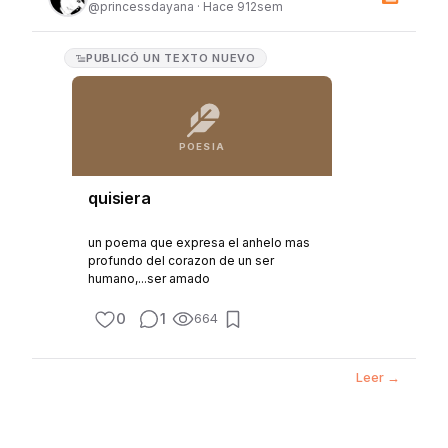
@
princessdayana
·
Hace 912sem
PUBLICÓ
UN TEXTO NUEVO
POESIA
quisiera
un poema que expresa el anhelo mas
profundo del corazon de un ser
humano,...ser amado
0
1
664
Leer →