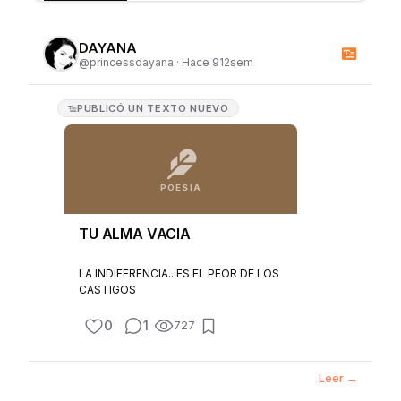
DAYANA
@
princessdayana
·
Hace 912sem
PUBLICÓ
UN TEXTO NUEVO
POESIA
TU ALMA VACIA
LA INDIFERENCIA...ES EL PEOR DE LOS
CASTIGOS
0
1
727
Leer →