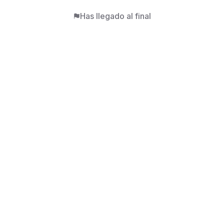
Has llegado al final
Publicaciones de
DAYANA
:
TU ALMA VACIA
·
EL FRIO DE TU
ADIOS
·
quisiera