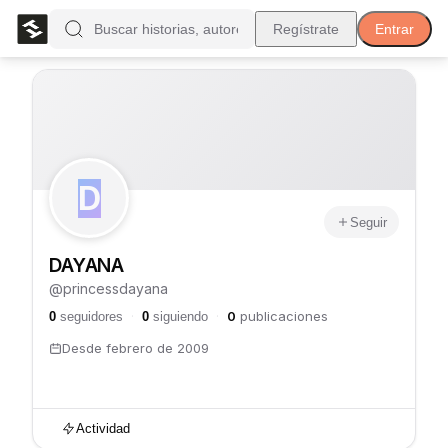
Regístrate
Entrar
D
Seguir
DAYANA
@
princessdayana
0
publicaciones
0
seguidores
·
0
siguiendo
·
Desde
febrero de 2009
Actividad