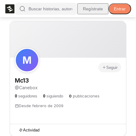
Regístrate
Entrar
M
Seguir
Mc13
@
Canebox
0
publicaciones
0
seguidores
·
0
siguiendo
·
Desde
febrero de 2009
Actividad