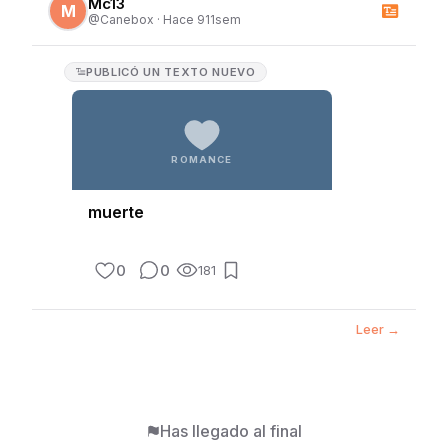
Mc13
M
@
Canebox
·
Hace 911sem
PUBLICÓ
UN TEXTO NUEVO
ROMANCE
muerte
0
0
181
Leer →
Has llegado al final