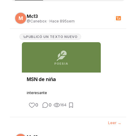
Mc13
M
@
Canebox
·
Hace 895sem
PUBLICÓ
UN TEXTO NUEVO
POESIA
MSN de niña
interesante
0
0
164
Leer →