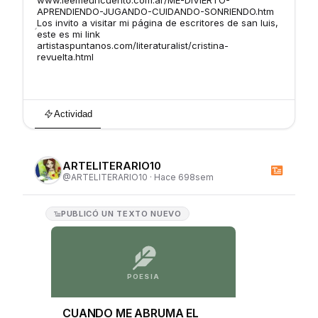
www.leemeuncuento.com.ar/ME-DIVIERTO-
APRENDIENDO-JUGANDO-CUIDANDO-SONRIENDO.htm
Los invito a visitar mi página de escritores de san luis,
este es mi link
artistaspuntanos.com/literaturalist/cristina-
revuelta.html
Actividad
ARTELITERARIO10
@
ARTELITERARIO10
·
Hace 698sem
PUBLICÓ
UN TEXTO NUEVO
POESIA
CUANDO ME ABRUMA EL