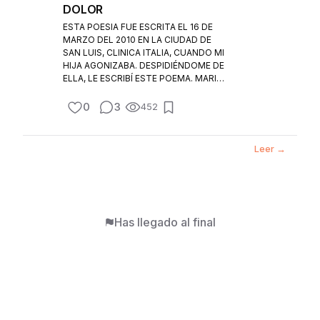
DOLOR
ESTA POESIA FUE ESCRITA EL 16 DE
MARZO DEL 2010 EN LA CIUDAD DE
SAN LUIS, CLINICA ITALIA, CUANDO MI
HIJA AGONIZABA. DESPIDIÉNDOME DE
ELLA, LE ESCRIBÍ ESTE POEMA. MARIA
SOFIA TENIA APENAS 12 AÑOS, CON
UNA PATOLOGIA TERMINAL.
0
3
452
Leer →
Has llegado al final